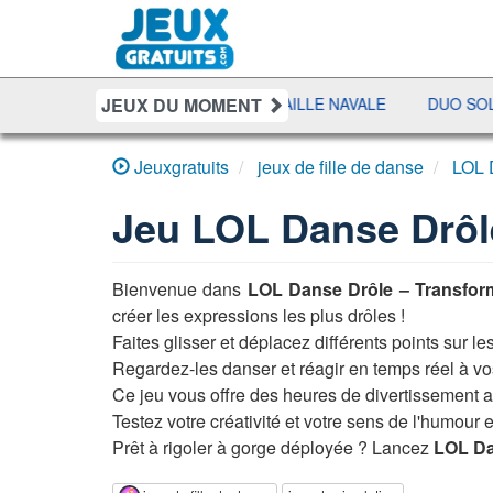
JEUX DU MOMENT
SHERIFF POKER
BATAILLE NAVALE
DUO SOLITAIRE
Jeuxgratuits
jeux de fille de danse
LOL 
Jeu
LOL Danse Drôl
Bienvenue dans
LOL Danse Drôle – Transfor
créer les expressions les plus drôles !
Faites glisser et déplacez différents points sur le
Regardez-les danser et réagir en temps réel à v
Ce jeu vous offre des heures de divertissement a
Testez votre créativité et votre sens de l'humou
Prêt à rigoler à gorge déployée ? Lancez
LOL Da