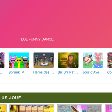
Fashion Rebelle: Style Grunge Chic
Sprunki Monster: Rythmes Musicaux Monstres
Héros des Terres Hostiles
Brr Brr Patapim: Le Défi Parkour Délirant
Jour d'Aventure: Puzzles en Plein Air
LUS JOUÉ