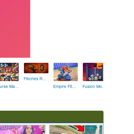
Flèches Rusées 2 : Visez Juste et Défiez la Rotation!
Course Mathématique: La Vitesse par les Chiffres
Empire Fitness - Simulateur de Salle de Sport
Fusion Monstrueuse d'Halloween