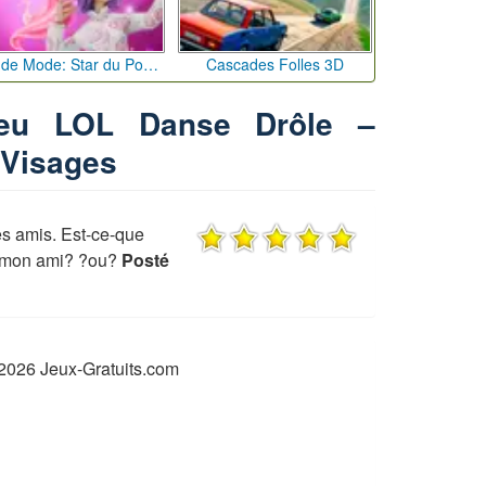
Défi de Mode: Star du Podium
Cascades Folles 3D
jeu LOL Danse Drôle –
 Visages
es amis. Est-ce-que
e mon ami? ?ou?
Posté
2026 Jeux-Gratuits.com