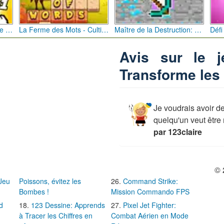
Bébé Clic Italien: La Folie des Petits Bambins
La Ferme des Mots - Cultivez votre Vocabulaire
Maître de la Destruction: Fusion de Pioches
Avis sur le 
Transforme les
Je voudrais avoir d
quelqu'un veut êtr
par 123claire
© 
 Jeu
Poissons, évitez les
Command Strike:
Bombes !
Mission Commando FPS
d
123 Dessine: Apprends
Pixel Jet Fighter:
à Tracer les Chiffres en
Combat Aérien en Mode