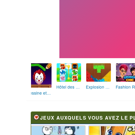
Hôtel des Animaux de Rêve
Explosion de Blocs de Sable
Dessine et Écrase : Le Jeu des Monstres
JEUX AUXQUELS VOUS AVEZ LE P