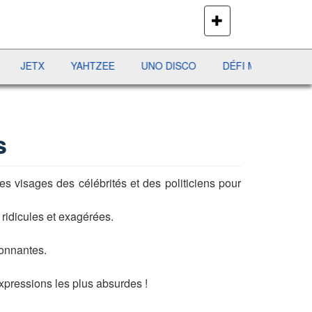
PLUS
DE
JEUX
X
YAHTZEE
UNO DISCO
DÉFI MAHJONG
RÉCR
s
es visages des célébrités et des politiciens pour
s ridicules et exagérées.
tonnantes.
xpressions les plus absurdes !