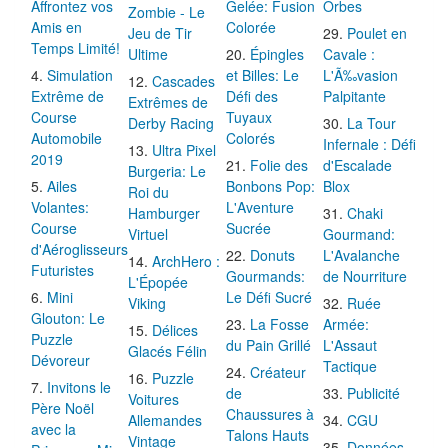
Affrontez vos
Gelée: Fusion
Orbes
Zombie - Le
Amis en
Colorée
Jeu de Tir
Poulet en
Temps Limité!
Ultime
Épingles
Cavale :
Simulation
et Billes: Le
L'Ã‰vasion
Cascades
Extrême de
Défi des
Palpitante
Extrêmes de
Course
Tuyaux
Derby Racing
La Tour
Automobile
Colorés
Infernale : Défi
Ultra Pixel
2019
Folie des
d'Escalade
Burgeria: Le
Ailes
Bonbons Pop:
Blox
Roi du
Volantes:
L'Aventure
Hamburger
Chaki
Course
Sucrée
Virtuel
Gourmand:
d'Aéroglisseurs
Donuts
L'Avalanche
ArchHero :
Futuristes
Gourmands:
de Nourriture
L'Épopée
Mini
Le Défi Sucré
Viking
Ruée
Glouton: Le
La Fosse
Armée:
Délices
Puzzle
du Pain Grillé
L'Assaut
Glacés Félin
Dévoreur
Tactique
Créateur
Puzzle
Invitons le
de
Publicité
Voitures
Père Noël
Chaussures à
Allemandes
CGU
avec la
Talons Hauts
Vintage
Données