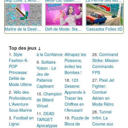
Skip Love: L'Amour en Péril
Bébé Clic Italien: La Folie des Petits Bambins
La Ferme des Mots - Cultivez votre Vocabulaire
Maître de la Destruction: Fusion de Pioches
Défi de Mode: Star du Podium
Cascades Folles 3D
Top des jeux ↓
Style
à la Confiance
Attrapez les
Command
Fashion K-
Poissons,
Strike: Mission
Solitaire
POP
évitez les
Commando
Yukon - Le
Princesse:
Bombes !
FPS
Jeu de
Défilé de
Patience
123
Pixel Jet
Mode Ultime
Captivant
Dessine:
Fighter:
Vélo des
Apprends à
Combat
Champion
Profondeurs:
Tracer les
Aérien en
de Billard
L'Aventure
Chiffres en
Mode Rétro
Virtuel
Sous-Marine
t'Amusant
Tunnel
DEAD
Football en
Puzzle de
Infini: La
TARGET:
Ligne:
Blocs de
Course aux
Apocalypse