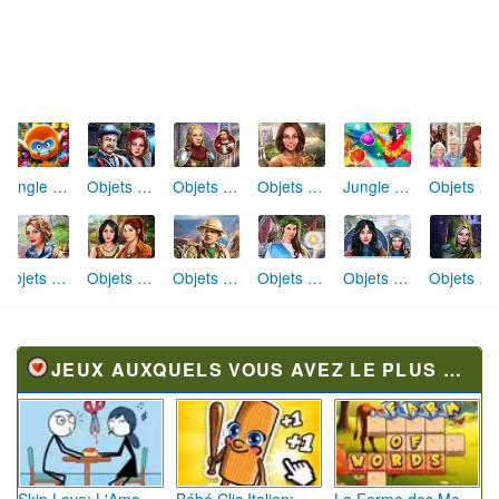
Objets Cachés Restes cachés
Objets Cachés La Chapelle des Templiers
Objets Cachés Réunion d'Amis
Jungle Match
Objets Cachés Rénovation de Maison
Jungle Jewels (Adventure)
Objets Cachés Excursion en Famille
Objets Cachés Civilisation Secrète
Objets Cachés Plus qu'une Légende
Objets Cachés Malédiction Royale
Objets Cachés Station de Ski Miracle
Objets Cachés Aube Éternelle
JEUX AUXQUELS VOUS AVEZ LE PLUS JOUÉ