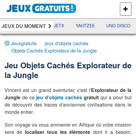
PLUS
DE
JEUX
JEUX DU MOMENT
DAMES
RAMI
JETX
YAHTZEE
UNO DISCO
Jeuxgratuits
jeux d'objets cachés
Objets Cachés Explorateur de la Jungle
Jeu
Objets Cachés Explorateur de
la Jungle
Vincent est un grand aventurier, c'est l'
Explorateur de la
Jungle
de ce
jeu d'objets cachés
gratuit
qui a pour but
de découvrir des traces d'anciennes civilisations dans le
monde entier.
Son voyage va vous emmener en Afrique où votre mission
sera de
localiser tous les éléments
dont il a besoin.