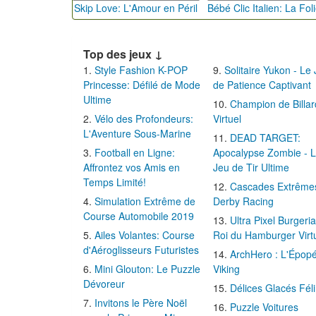
Skip Love: L'Amour en Péril
Top des jeux ↓
Style Fashion K-POP
Solitaire Yukon - Le
Princesse: Défilé de Mode
de Patience Captivant
Ultime
Champion de Billar
Vélo des Profondeurs:
Virtuel
L'Aventure Sous-Marine
DEAD TARGET:
Football en Ligne:
Apocalypse Zombie - 
Affrontez vos Amis en
Jeu de Tir Ultime
Temps Limité!
Cascades Extrême
Simulation Extrême de
Derby Racing
Course Automobile 2019
Ultra Pixel Burgeria
Ailes Volantes: Course
Roi du Hamburger Virt
d'Aéroglisseurs Futuristes
ArchHero : L'Épop
Mini Glouton: Le Puzzle
Viking
Dévoreur
Délices Glacés Fél
Invitons le Père Noël
Puzzle Voitures