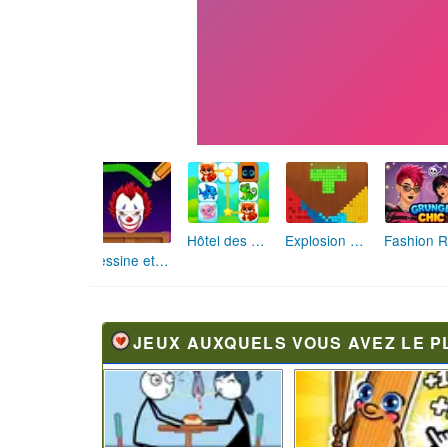
Hôtel des Animaux de Rêve
Explosion de Blocs de Sable
Dessine et Écrase : Le Jeu des Monstres
JEUX AUXQUELS VOUS AVEZ LE P