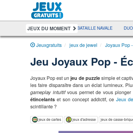
JEUX DU MOMENT
SUIT
SHERIFF POKER
BATAILLE NAVALE
DUO SOLIT
Jeuxgratuits
jeux de jewel
Joyaux Pop 
Jeu
Joyaux Pop - É
Joyaux Pop est un
jeu de puzzle
simple et captiv
les faire disparaître dans un éclat lumineux. P
gameplay intuitif
vous permet de vous plonger im
étincelants
et son concept addictif, ce
Jeux de
scintillante ?
jeux de cartes
jeux d'adresse
jeux de casse-briqu