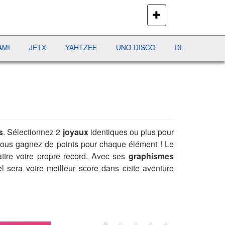
PLUS
DE
JEUX
JETX
YAHTZEE
UNO DISCO
DÉFI MAHJONG
s
. Sélectionnez 2
joyaux
identiques ou plus pour
 vous gagnez de points pour chaque élément ! Le
ttre votre propre record. Avec ses
graphismes
l sera votre meilleur score dans cette aventure