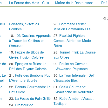
Bébé Clic Italien: La Folie des Petits Bambins
La Ferme des Mots - Cultivez votre Vocabulaire
Maître de la Destruction: Fusion de Pioches
© 
 Jeu
Poissons, évitez les
Command Strike:
Bombes !
Mission Commando FPS
d
123 Dessine: Apprends
Pixel Jet Fighter:
à Tracer les Chiffres en
Combat Aérien en Mode
t'Amusant
Rétro
Le
Puzzle de Blocs de
Tunnel Infini: La Course
Gelée: Fusion Colorée
aux Orbes
s de
Épingles et Billes: Le
Poulet en Cavale :
Défi des Tuyaux Colorés
L'Ã‰vasion Palpitante
: Le
Folie des Bonbons Pop:
La Tour Infernale : Défi
uel
L'Aventure Sucrée
d'Escalade Blox
ée
Donuts Gourmands: Le
Chaki Gourmand:
Défi Sucré
L'Avalanche de Nourriture
in
La Fosse du Pain Grillé
Ruée Armée: L'Assaut
Tactique
Créateur de