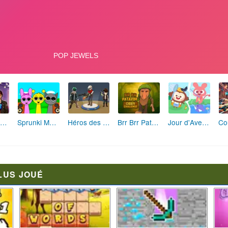
Fashion Rebelle: Style Grunge Chic
Sprunki Monster: Rythmes Musicaux Monstres
Héros des Terres Hostiles
Brr Brr Patapim: Le Défi Parkour Délirant
Jour d'Aventure: Puzzles en Plein Air
LUS JOUÉ