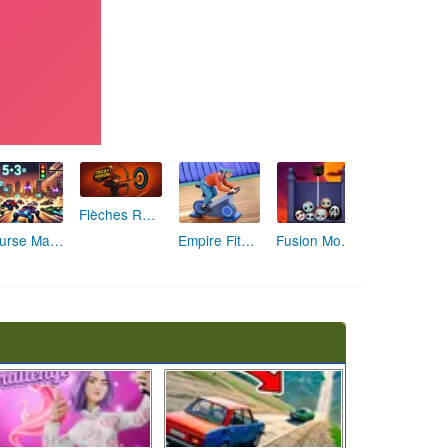
Flèches Rusées 2 : Visez Juste et Défiez la Rotation!
Course Mathématique: La Vitesse par les Chiffres
Empire Fitness - Simulateur de Salle de Sport
Fusion Monstrueuse d'Halloween