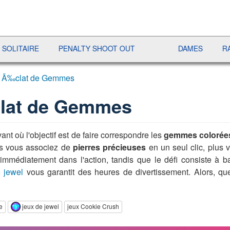
AIRE
PENALTY SHOOT OUT
DAMES
RAMI
- Ã‰clat de Gemmes
clat de Gemmes
ant où l'objectif est de faire correspondre les
gemmes colorée
lus vous associez de
pierres précieuses
en un seul clic, plus
médiatement dans l'action, tandis que le défi consiste à ba
 jewel
vous garantit des heures de divertissement. Alors, que
e
jeux de jewel
jeux Cookie Crush