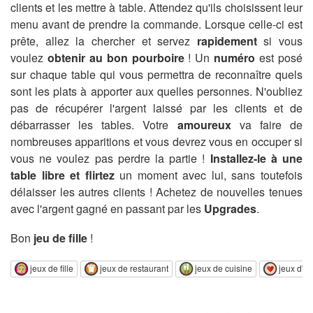
clients et les mettre à table. Attendez qu'ils choisissent leur
menu avant de prendre la commande. Lorsque celle-ci est
prête, allez la chercher et servez
rapidement
si vous
voulez
obtenir au bon pourboire
! Un
numéro
est posé
sur chaque table qui vous permettra de reconnaître quels
sont les plats à apporter aux quelles personnes. N'oubliez
pas de récupérer l'argent laissé par les clients et de
débarrasser les tables. Votre
amoureux
va faire de
nombreuses apparitions et vous devrez vous en occuper si
vous ne voulez pas perdre la partie !
Installez-le à une
table libre et flirtez
un moment avec lui, sans toutefois
délaisser les autres clients ! Achetez de nouvelles tenues
avec l'argent gagné en passant par les
Upgrades
.
Bon
jeu de fille
!
jeux de fille
jeux de restaurant
jeux de cuisine
jeux d'a