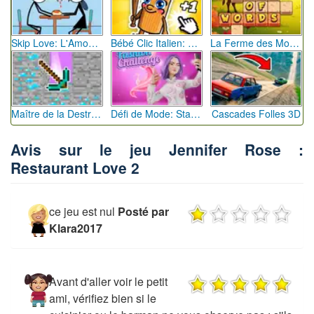
Skip Love: L'Amour en Péril
Bébé Clic Italien: La Folie des Petits Bambins
La Ferme des Mots - Cultivez votre Vocabulaire
Maître de la Destruction: Fusion de Pioches
Défi de Mode: Star du Podium
Cascades Folles 3D
Avis sur le jeu Jennifer Rose :
Restaurant Love 2
ce jeu est nul
Posté par
Klara2017
Avant d'aller voir le petit
ami, vérifiez bien si le