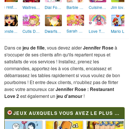
Au restaurant de Mina
Cuisine de Sara Pizza St Valentin
Waitress Adventures
Dial For Love
Barbie be my Valentine
Jim loves Mary 2
Sarah St Valentin 2014
Monster High : filtre d'amour
Cutis Diner
Dwarfs Menu
Love Tester Deluxe
Mario Love Adventure
Dans ce
jeu de fille
, vous devez aider
Jennifer Rose
à
s'occuper de ses clients afin qu'ils repartent repus et
satisfaits de vos services ! Installez, prenez les
commandes, apportez-les à vos clients, encaissez et
débarrassez les tables rapidement si vous voulez de bon
pourboires ! Et entre deux clients, n'oubliez pas de flirter
avec votre amoureux car
Jennifer Rose : Restaurant
Love 2
est également un
jeu d'amour
!
JEUX AUXQUELS VOUS AVEZ LE PLUS JOUÉ