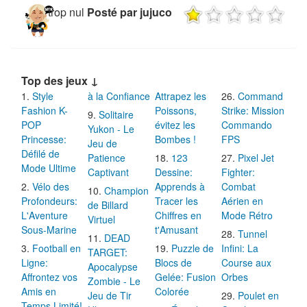
trop nul
Posté par jujuco
Top des jeux ↓
Style
à la Confiance
Attrapez les
Command
Fashion K-
Poissons,
Strike: Mission
Solitaire
POP
évitez les
Commando
Yukon - Le
Princesse:
Bombes !
FPS
Jeu de
Défilé de
Patience
123
Pixel Jet
Mode Ultime
Captivant
Dessine:
Fighter:
Vélo des
Apprends à
Combat
Champion
Profondeurs:
Tracer les
Aérien en
de Billard
L'Aventure
Chiffres en
Mode Rétro
Virtuel
Sous-Marine
t'Amusant
Tunnel
DEAD
Football en
Puzzle de
Infini: La
TARGET:
Ligne:
Blocs de
Course aux
Apocalypse
Affrontez vos
Gelée: Fusion
Orbes
Zombie - Le
Amis en
Colorée
Jeu de Tir
Poulet en
Temps Limité!