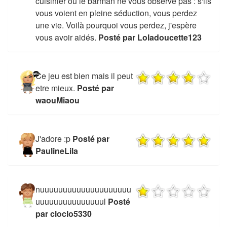
cuisinier ou le barman ne vous observe pas : s'ils
vous voient en pleine séduction, vous perdez
une vie. Voilà pourquoi vous perdez, j'espère
vous avoir aidés.
Posté par Loladoucette123
Ce jeu est bien mais il peut
etre mieux.
Posté par
waouMiaou
J'adore :p
Posté par
PaulineLila
nuuuuuuuuuuuuuuuuuuuu
uuuuuuuuuuuuuuul
Posté
par cloclo5330