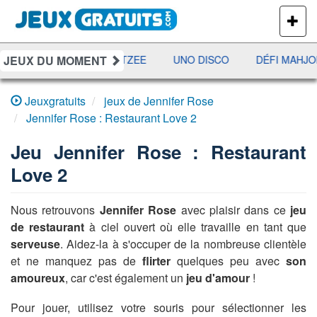
PLUS
DE
JEUX
JEUX DU MOMENT
AMI
JETX
YAHTZEE
UNO DISCO
DÉFI MAHJO
Jeuxgratuits
jeux de Jennifer Rose
Jennifer Rose : Restaurant Love 2
Jeu
Jennifer Rose : Restaurant
Love 2
Nous retrouvons
Jennifer Rose
avec plaisir dans ce
jeu
de restaurant
à ciel ouvert où elle travaille en tant que
serveuse
. Aidez-la à s'occuper de la nombreuse clientèle
et ne manquez pas de
flirter
quelques peu avec
son
amoureux
, car c'est également un
jeu d'amour
!
Pour jouer, utilisez votre souris pour sélectionner les