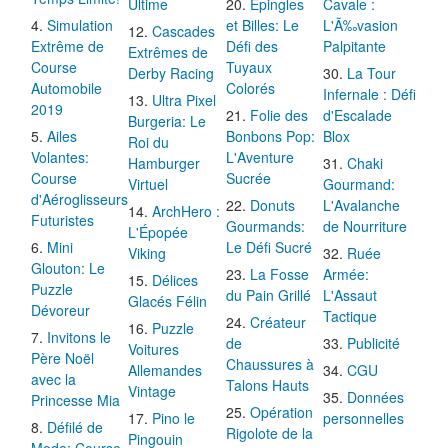
Ultime
Épingles
Cavale :
Simulation
et Billes: Le
L'Ã‰vasion
Cascades
Extrême de
Défi des
Palpitante
Extrêmes de
Course
Tuyaux
Derby Racing
La Tour
Automobile
Colorés
Infernale : Défi
Ultra Pixel
2019
Folie des
d'Escalade
Burgeria: Le
Ailes
Bonbons Pop:
Blox
Roi du
Volantes:
L'Aventure
Hamburger
Chaki
Course
Sucrée
Virtuel
Gourmand:
d'Aéroglisseurs
Donuts
L'Avalanche
ArchHero :
Futuristes
Gourmands:
de Nourriture
L'Épopée
Mini
Le Défi Sucré
Viking
Ruée
Glouton: Le
La Fosse
Armée:
Délices
Puzzle
du Pain Grillé
L'Assaut
Glacés Félin
Dévoreur
Tactique
Créateur
Puzzle
Invitons le
de
Publicité
Voitures
Père Noël
Chaussures à
Allemandes
CGU
avec la
Talons Hauts
Vintage
Données
Princesse Mia
Opération
Pino le
personnelles
Défilé de
Rigolote de la
Pingouin
Mode: Course