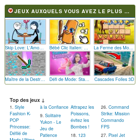
JEUX AUXQUELS VOUS AVEZ LE PLUS JOUÉ
Skip Love: L'Amour en Péril
Bébé Clic Italien: La Folie des Petits Bambins
La Ferme des Mots - Cultivez votre Vocabulaire
Maître de la Destruction: Fusion de Pioches
Défi de Mode: Star du Podium
Cascades Folles 3D
Top des jeux ↓
Style
à la Confiance
Attrapez les
Command
Fashion K-
Poissons,
Strike: Mission
Solitaire
POP
évitez les
Commando
Yukon - Le
Princesse:
Bombes !
FPS
Jeu de
Défilé de
Patience
123
Pixel Jet
Mode Ultime