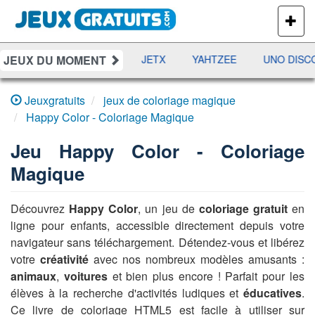
PLUS
DE
JEUX
JEUX DU MOMENT
DAMES
RAMI
JETX
YAHTZEE
UNO DISCO
Jeuxgratuits
jeux de coloriage magique
Happy Color - Coloriage Magique
Jeu
Happy Color - Coloriage
Magique
Découvrez
Happy Color
, un jeu de
coloriage gratuit
en
ligne pour enfants, accessible directement depuis votre
navigateur sans téléchargement. Détendez-vous et libérez
votre
créativité
avec nos nombreux modèles amusants :
animaux
,
voitures
et bien plus encore ! Parfait pour les
élèves à la recherche d'activités ludiques et
éducatives
.
Ce livre de coloriage HTML5 est facile à utiliser sur