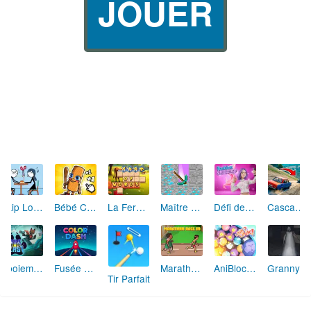
JOUER
Skip Love: L'Amour en Péril
Bébé Clic Italien: La Folie des Petits Bambins
La Ferme des Mots - Cultivez votre Vocabulaire
Maître de la Destruction: Fusion de Pioches
Défi de Mode: Star du Podium
Cascades Folles 3D
Aboiement Stellaire : Aventure Canine
Fusée Chromatique: La Course des Couleurs
Marathon Champion io
AniBlocos: Connecte les Animaux Mignons!
Granny Revient 3D : Destin Maléfique
Tir Parfait