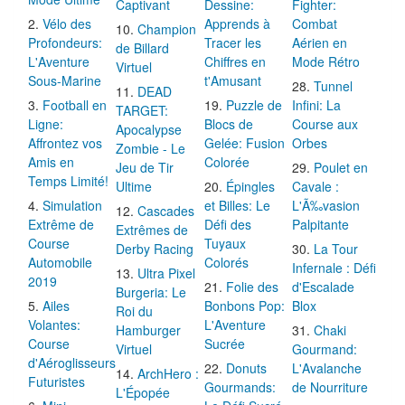
Captivant
Dessine:
Fighter:
Vélo des
Apprends à
Combat
Champion
Profondeurs:
Tracer les
Aérien en
de Billard
L'Aventure
Chiffres en
Mode Rétro
Virtuel
Sous-Marine
t'Amusant
Tunnel
DEAD
Football en
Puzzle de
Infini: La
TARGET:
Ligne:
Blocs de
Course aux
Apocalypse
Affrontez vos
Gelée: Fusion
Orbes
Zombie - Le
Amis en
Colorée
Jeu de Tir
Poulet en
Temps Limité!
Ultime
Épingles
Cavale :
Simulation
et Billes: Le
L'Ã‰vasion
Cascades
Extrême de
Défi des
Palpitante
Extrêmes de
Course
Tuyaux
Derby Racing
La Tour
Automobile
Colorés
Infernale : Défi
Ultra Pixel
2019
Folie des
d'Escalade
Burgeria: Le
Ailes
Bonbons Pop:
Blox
Roi du
Volantes:
L'Aventure
Hamburger
Chaki
Course
Sucrée
Virtuel
Gourmand:
d'Aéroglisseurs
Donuts
L'Avalanche
ArchHero :
Futuristes
Gourmands:
de Nourriture
L'Épopée