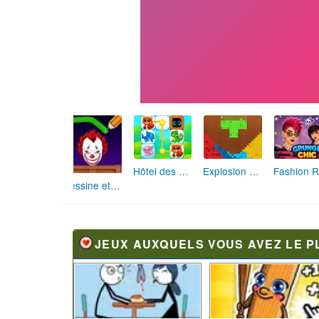
Hôtel des Animaux de Rêve
Explosion de Blocs de Sable
Dessine et Écrase : Le Jeu des Monstres
JEUX AUXQUELS VOUS AVEZ LE P