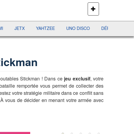
PLUS
DE
JEUX
JETX
YAHTZEE
UNO DISCO
DÉFI MAHJONG
RÉ
tickman
doutables Stickman ! Dans ce
jeu exclusif
, votre
bataille remportée vous permet de collecter des
tez votre stratégie militaire dans ce conflit sans
À vous de décider en menant votre armée avec