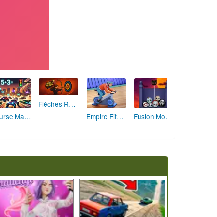
Flèches Rusées 2 : Visez Juste et Défiez la Rotation!
Course Mathématique: La Vitesse par les Chiffres
Empire Fitness - Simulateur de Salle de Sport
Fusion Monstrueuse d'Halloween