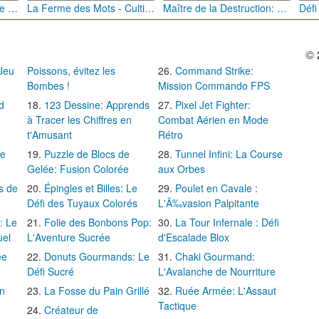
Bébé Clic Italien: La Folie des Petits Bambins
La Ferme des Mots - Cultivez votre Vocabulaire
Maître de la Destruction: Fusion de Pioches
© 
 Jeu
Poissons, évitez les
Command Strike:
Bombes !
Mission Commando FPS
d
123 Dessine: Apprends
Pixel Jet Fighter:
à Tracer les Chiffres en
Combat Aérien en Mode
t'Amusant
Rétro
Le
Puzzle de Blocs de
Tunnel Infini: La Course
Gelée: Fusion Colorée
aux Orbes
s de
Épingles et Billes: Le
Poulet en Cavale :
Défi des Tuyaux Colorés
L'Ã‰vasion Palpitante
: Le
Folie des Bonbons Pop:
La Tour Infernale : Défi
uel
L'Aventure Sucrée
d'Escalade Blox
ée
Donuts Gourmands: Le
Chaki Gourmand:
Défi Sucré
L'Avalanche de Nourriture
in
La Fosse du Pain Grillé
Ruée Armée: L'Assaut
Tactique
Créateur de