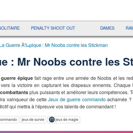
RE
PENALTY SHOOT OUT
DAMES
RAMI
La Guerre Ã‰pique : Mr Noobs contre les Stickman
e : Mr Noobs contre les S
e
guerre épique
fait rage entre une armée de Noobs et les re
 vers la victoire en capturant les drapeaux ennemis. Chaque 
x
combattants
plus puissants et améliorer leurs compétences. Tes
tira vainqueur de cette
Jeux de guerre commando
acharnée ? 
dictif qui mettra à l'épreuve vos talents de commandant !
e commando
jeux de survie
jeux de magie