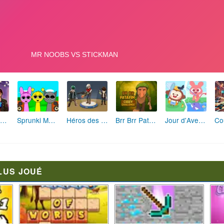
Fashion Rebelle: Style Grunge Chic
Sprunki Monster: Rythmes Musicaux Monstres
Héros des Terres Hostiles
Brr Brr Patapim: Le Défi Parkour Délirant
Jour d'Aventure: Puzzles en Plein Air
LUS JOUÉ