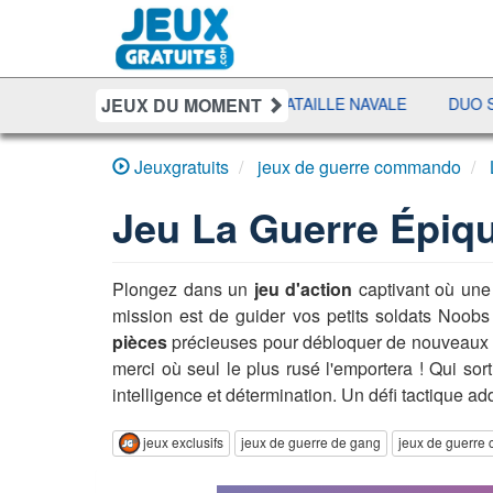
JEUX DU MOMENT
IT
SHERIFF POKER
BATAILLE NAVALE
DUO SOLITAI
Jeuxgratuits
jeux de guerre commando
Jeu
La Guerre Épiqu
Plongez dans un
jeu d'action
captivant où un
mission est de guider vos petits soldats Noobs
pièces
précieuses pour débloquer de nouveau
merci où seul le plus rusé l'emportera ! Qui sor
intelligence et détermination. Un défi tactique ad
jeux exclusifs
jeux de guerre de gang
jeux de guerr