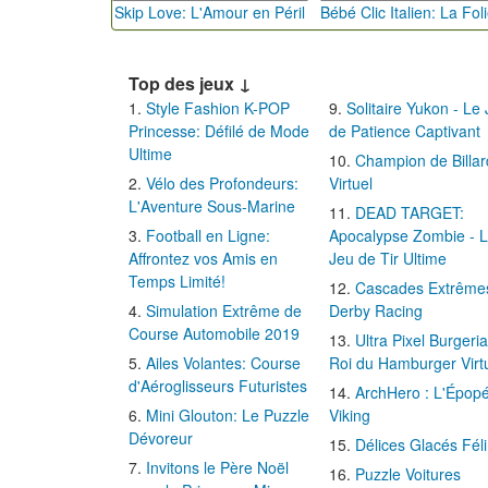
Skip Love: L'Amour en Péril
Top des jeux ↓
Style Fashion K-POP
Solitaire Yukon - Le
Princesse: Défilé de Mode
de Patience Captivant
Ultime
Champion de Billar
Vélo des Profondeurs:
Virtuel
L'Aventure Sous-Marine
DEAD TARGET:
Football en Ligne:
Apocalypse Zombie - 
Affrontez vos Amis en
Jeu de Tir Ultime
Temps Limité!
Cascades Extrême
Simulation Extrême de
Derby Racing
Course Automobile 2019
Ultra Pixel Burgeria
Ailes Volantes: Course
Roi du Hamburger Virt
d'Aéroglisseurs Futuristes
ArchHero : L'Épop
Mini Glouton: Le Puzzle
Viking
Dévoreur
Délices Glacés Fél
Invitons le Père Noël
Puzzle Voitures