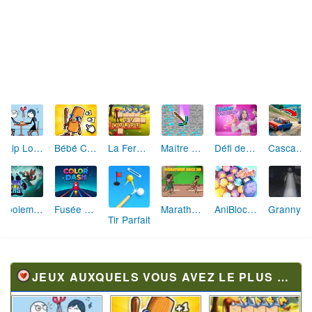
Skip Love: L'Amour en Péril
Bébé Clic Italien: La Folie des Petits Bambins
La Ferme des Mots - Cultivez votre Vocabulaire
Maître de la Destruction: Fusion de Pioches
Défi de Mode: Star du Podium
Cascades Folles 3D
Aboiement Stellaire : Aventure Canine
Fusée Chromatique: La Course des Couleurs
Marathon Champion io
AniBlocos: Connecte les Animaux Mignons!
Granny Revient 3D : Destin Maléfique
Tir Parfait
JEUX AUXQUELS VOUS AVEZ LE PLUS JOUÉ