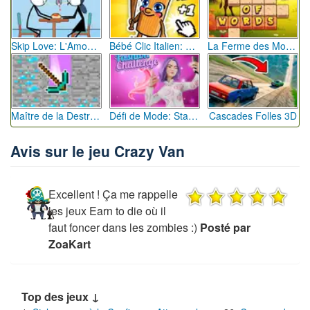
Skip Love: L'Amour en Péril
Bébé Clic Italien: La Folie des Petits Bambins
La Ferme des Mots - Cultivez votre Vocabulaire
Maître de la Destruction: Fusion de Pioches
Défi de Mode: Star du Podium
Cascades Folles 3D
Avis sur le jeu Crazy Van
Excellent ! Ça me rappelle
les jeux Earn to die où il
faut foncer dans les zombies :)
Posté par
ZoaKart
Top des jeux ↓