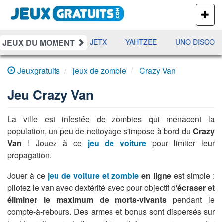
PLUS
DE
JEUX
JEUX DU MOMENT
DAMES
RAMI
JETX
YAHTZEE
UNO DISCO
Jeuxgratuits
jeux de zombie
Crazy Van
Jeu
Crazy Van
La ville est infestée de zombies qui menacent la
population, un peu de nettoyage s'impose à bord du
Crazy
Van
! Jouez à ce
jeu de voiture
pour limiter leur
propagation.
Jouer à ce
jeu de voiture et zombie
en ligne
est simple :
pilotez le van avec dextérité avec pour objectif d'
écraser et
éliminer le maximum de morts-vivants
pendant le
compte-à-rebours. Des armes et bonus sont dispersés sur