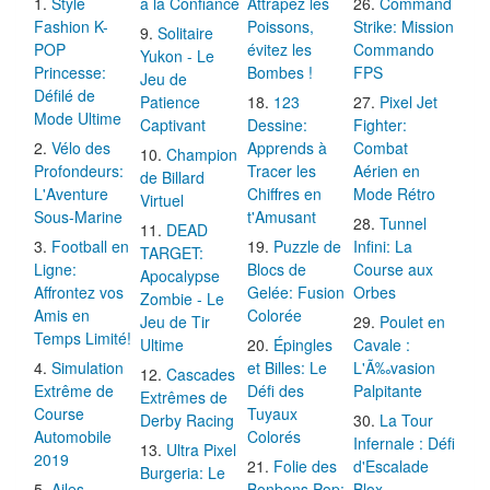
Style
à la Confiance
Attrapez les
Command
Fashion K-
Poissons,
Strike: Mission
Solitaire
POP
évitez les
Commando
Yukon - Le
Princesse:
Bombes !
FPS
Jeu de
Défilé de
Patience
123
Pixel Jet
Mode Ultime
Captivant
Dessine:
Fighter:
Vélo des
Apprends à
Combat
Champion
Profondeurs:
Tracer les
Aérien en
de Billard
L'Aventure
Chiffres en
Mode Rétro
Virtuel
Sous-Marine
t'Amusant
Tunnel
DEAD
Football en
Puzzle de
Infini: La
TARGET:
Ligne:
Blocs de
Course aux
Apocalypse
Affrontez vos
Gelée: Fusion
Orbes
Zombie - Le
Amis en
Colorée
Jeu de Tir
Poulet en
Temps Limité!
Ultime
Épingles
Cavale :
Simulation
et Billes: Le
L'Ã‰vasion
Cascades
Extrême de
Défi des
Palpitante
Extrêmes de
Course
Tuyaux
Derby Racing
La Tour
Automobile
Colorés
Infernale : Défi
Ultra Pixel
2019
Folie des
d'Escalade
Burgeria: Le
Ailes
Bonbons Pop:
Blox