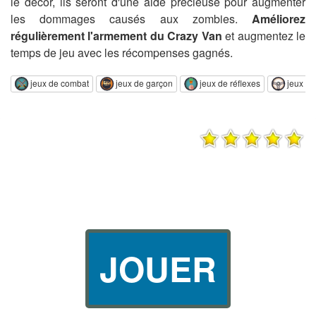
le décor, ils seront d'une aide précieuse pour augmenter
les dommages causés aux zombies.
Améliorez
régulièrement l'armement du Crazy Van
et augmentez le
temps de jeu avec les récompenses gagnés.
jeux de combat
jeux de garçon
jeux de réflexes
jeux de
JOUER