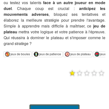
ou testez vos talents
face à un autre joueur en mode
duel
. Chaque coup est crucial :
anticipez les
mouvements adverses
, bloquez ses tentatives et
élaborez la meilleure stratégie pour prendre l'avantage.
Simple à apprendre mais difficile à maîtriser, ce
jeu de
plateau
mettra votre logique et votre patience à l'épreuve.
Qui réussira à dominer le plateau et s'imposer comme le
grand stratège ?
jeux de boules
jeux de patience
jeux de plateau
jeux d