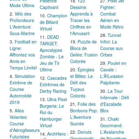
Patience
123
Pixel Jet
Mode Ultime
Captivant
Dessine:
Fighter:
Vélo des
Apprends à
Combat
Champion
Profondeurs:
Tracer les
Aérien en
de Billard
L'Aventure
Chiffres en
Mode Rétro
Virtuel
Sous-Marine
t'Amusant
Tunnel
DEAD
Football en
Puzzle de
Infini: La
TARGET:
Ligne:
Blocs de
Course aux
Apocalypse
Affrontez vos
Gelée: Fusion
Orbes
Zombie - Le
Amis en
Colorée
Jeu de Tir
Poulet en
Temps Limité!
Ultime
Épingles
Cavale :
Simulation
et Billes: Le
L'Ã‰vasion
Cascades
Extrême de
Défi des
Palpitante
Extrêmes de
Course
Tuyaux
Derby Racing
La Tour
Automobile
Colorés
Infernale : Défi
Ultra Pixel
2019
Folie des
d'Escalade
Burgeria: Le
Ailes
Bonbons Pop:
Blox
Roi du
Volantes:
L'Aventure
Hamburger
Chaki
Course
Sucrée
Virtuel
Gourmand:
d'Aéroglisseurs
Donuts
L'Avalanche
ArchHero :
Futuristes
Gourmands:
de Nourriture