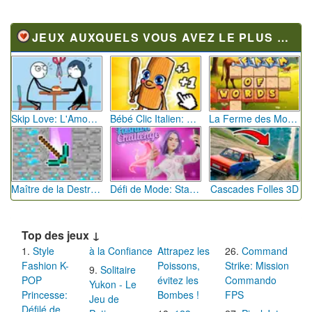
JEUX AUXQUELS VOUS AVEZ LE PLUS JOUÉ
Skip Love: L'Amour en Péril
Bébé Clic Italien: La Folie des Petits Bambins
La Ferme des Mots - Cultivez votre Vocabulaire
Maître de la Destruction: Fusion de Pioches
Défi de Mode: Star du Podium
Cascades Folles 3D
Top des jeux ↓
Style
à la Confiance
Attrapez les
Command
Fashion K-
Poissons,
Strike: Mission
Solitaire
POP
évitez les
Commando
Yukon - Le
Princesse:
Bombes !
FPS
Jeu de
Défilé de