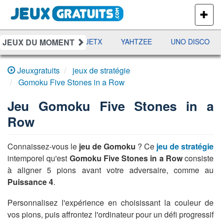
PLUS
DE
JEUX
JEUX DU MOMENT
DAMES
RAMI
JETX
YAHTZEE
UNO DISCO
Jeuxgratuits
jeux de stratégie
Gomoku Five Stones in a Row
Jeu
Gomoku Five Stones in a
Row
Connaissez-vous le
jeu de Gomoku
? Ce
jeu de stratégie
intemporel qu'est
Gomoku Five Stones in a Row
consiste
à aligner 5 pions avant votre adversaire, comme au
Puissance 4
.
Personnalisez l'expérience en choisissant la couleur de
vos pions, puis affrontez l'ordinateur pour un défi progressif