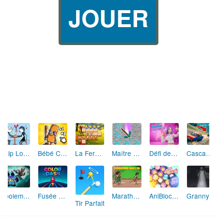
JOUER
Skip Love: L'Amour en Péril
Bébé Clic Italien: La Folie des Petits Bambins
La Ferme des Mots - Cultivez votre Vocabulaire
Maître de la Destruction: Fusion de Pioches
Défi de Mode: Star du Podium
Cascades Folles 3D
Aboiement Stellaire : Aventure Canine
Fusée Chromatique: La Course des Couleurs
Marathon Champion io
AniBlocos: Connecte les Animaux Mignons!
Granny Revient 3D : Destin Maléfique
Tir Parfait