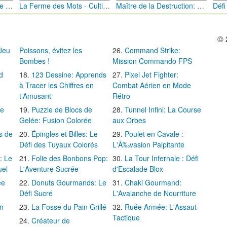
Bébé Clic Italien: La Folie des Petits Bambins
La Ferme des Mots - Cultivez votre Vocabulaire
Maître de la Destruction: Fusion de Pioches
© 
 Jeu
Poissons, évitez les
Command Strike:
Bombes !
Mission Commando FPS
d
123 Dessine: Apprends
Pixel Jet Fighter:
à Tracer les Chiffres en
Combat Aérien en Mode
t'Amusant
Rétro
Le
Puzzle de Blocs de
Tunnel Infini: La Course
Gelée: Fusion Colorée
aux Orbes
s de
Épingles et Billes: Le
Poulet en Cavale :
Défi des Tuyaux Colorés
L'Ã‰vasion Palpitante
: Le
Folie des Bonbons Pop:
La Tour Infernale : Défi
uel
L'Aventure Sucrée
d'Escalade Blox
ée
Donuts Gourmands: Le
Chaki Gourmand:
Défi Sucré
L'Avalanche de Nourriture
in
La Fosse du Pain Grillé
Ruée Armée: L'Assaut
Tactique
Créateur de