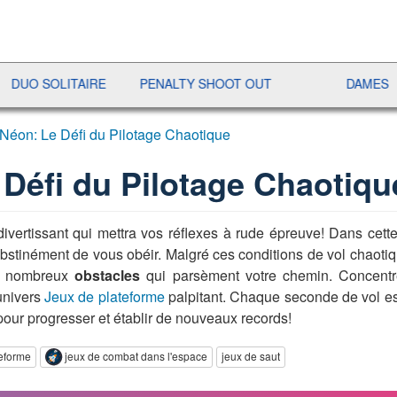
SOLITAIRE
PENALTY SHOOT OUT
DAMES
RA
Néon: Le Défi du Pilotage Chaotique
Défi du Pilotage Chaotiqu
ivertissant qui mettra vos réflexes à rude épreuve! Dans cett
bstinément de vous obéir. Malgré ces conditions de vol chaotiqu
es nombreux
obstacles
qui parsèment votre chemin. Concentr
 univers
Jeux de plateforme
palpitant. Chaque seconde de vol es
 pour progresser et établir de nouveaux records!
teforme
jeux de combat dans l'espace
jeux de saut