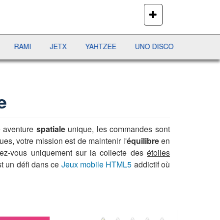
PLUS
DE
JEUX
MI
JETX
YAHTZEE
UNO DISCO
DÉFI MAHJONG
e
e aventure
spatiale
unique, les commandes sont
es, votre mission est de maintenir l'
équilibre
en
ez-vous uniquement sur la collecte des
étoiles
t un défi dans ce
Jeux mobile HTML5
addictif où