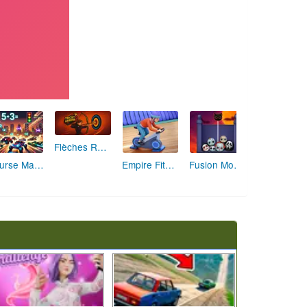
Flèches Rusées 2 : Visez Juste et Défiez la Rotation!
Course Mathématique: La Vitesse par les Chiffres
Empire Fitness - Simulateur de Salle de Sport
Fusion Monstrueuse d'Halloween