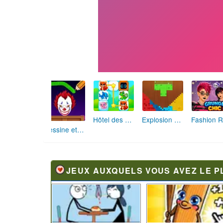
Hôtel des Animaux de Rêve
Explosion de Blocs de Sable
Dessine et Écrase : Le Jeu des Monstres
JEUX AUXQUELS VOUS AVEZ LE P