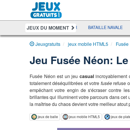
JEUX DU MOMENT
 PURSUIT
SHERIFF POKER
BATAILLE NAVALE
DUO 
Jeuxgratuits
jeux mobile HTML5
Fusée 
Jeu
Fusée Néon: Le 
Fusée Néon est un jeu
casual
incroyablement d
totalement déséquilibrées et votre
fusée
refuse o
empêchant votre engin de s'écraser contre l
brillantes qui illuminent votre parcours dans cet
la maîtrise du chaos devient votre meilleur atout
jeux de balle
jeux mobile HTML5
jeux de pla