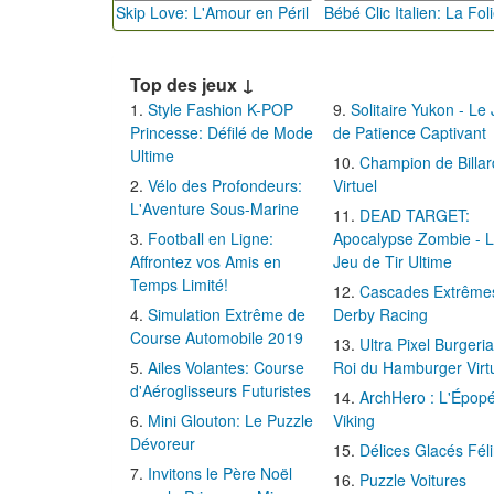
Skip Love: L'Amour en Péril
Top des jeux ↓
Style Fashion K-POP
Solitaire Yukon - Le
Princesse: Défilé de Mode
de Patience Captivant
Ultime
Champion de Billar
Vélo des Profondeurs:
Virtuel
L'Aventure Sous-Marine
DEAD TARGET:
Football en Ligne:
Apocalypse Zombie - 
Affrontez vos Amis en
Jeu de Tir Ultime
Temps Limité!
Cascades Extrême
Simulation Extrême de
Derby Racing
Course Automobile 2019
Ultra Pixel Burgeria
Ailes Volantes: Course
Roi du Hamburger Virt
d'Aéroglisseurs Futuristes
ArchHero : L'Épop
Mini Glouton: Le Puzzle
Viking
Dévoreur
Délices Glacés Fél
Invitons le Père Noël
Puzzle Voitures