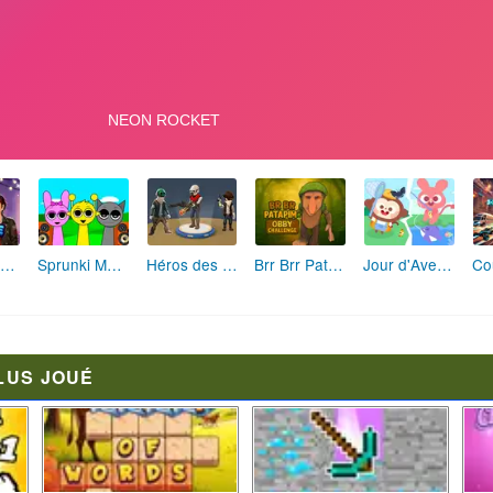
Fashion Rebelle: Style Grunge Chic
Sprunki Monster: Rythmes Musicaux Monstres
Héros des Terres Hostiles
Brr Brr Patapim: Le Défi Parkour Délirant
Jour d'Aventure: Puzzles en Plein Air
LUS JOUÉ