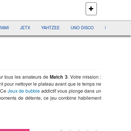
PLUS
DE
JEUX
JETX
YAHTZEE
UNO DISCO
DÉFI MAHJONG
ur tous les amateurs de
Match 3
. Votre mission :
t pour nettoyer le plateau avant que le temps ne
. Ce
Jeux de bubble
addictif vous plonge dans un
 moments de détente, ce jeu combine habilement