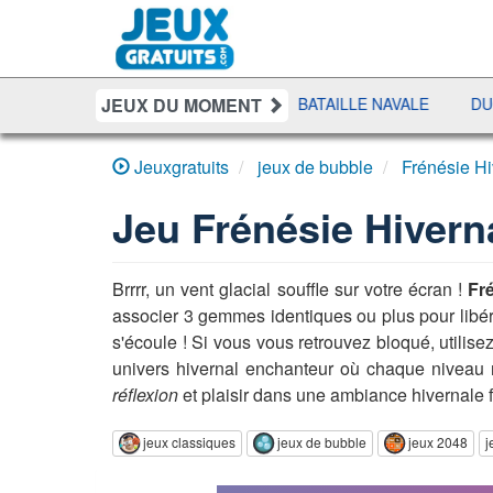
JEUX DU MOMENT
SUIT
SHERIFF POKER
BATAILLE NAVALE
DUO SOLI
Jeuxgratuits
jeux de bubble
Frénésie H
Jeu
Frénésie Hivern
Brrrr, un vent glacial souffle sur votre écran !
Fr
associer 3 gemmes identiques ou plus pour libér
s'écoule ! Si vous vous retrouvez bloqué, utilise
univers hivernal enchanteur où chaque niveau 
réflexion
et plaisir dans une ambiance hivernale f
jeux classiques
jeux de bubble
jeux 2048
j