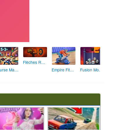
Flèches Rusées 2 : Visez Juste et Défiez la Rotation!
Course Mathématique: La Vitesse par les Chiffres
Empire Fitness - Simulateur de Salle de Sport
Fusion Monstrueuse d'Halloween