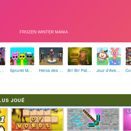
Fashion Rebelle: Style Grunge Chic
Sprunki Monster: Rythmes Musicaux Monstres
Héros des Terres Hostiles
Brr Brr Patapim: Le Défi Parkour Délirant
Jour d'Aventure: Puzzles en Plein Air
LUS JOUÉ