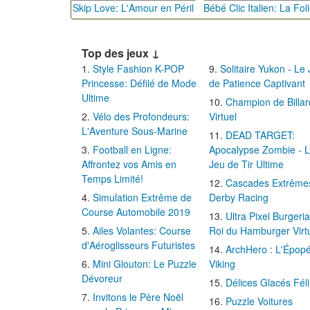
Skip Love: L'Amour en Péril
Top des jeux ↓
Style Fashion K-POP
Solitaire Yukon - Le
Princesse: Défilé de Mode
de Patience Captivant
Ultime
Champion de Billar
Vélo des Profondeurs:
Virtuel
L'Aventure Sous-Marine
DEAD TARGET:
Football en Ligne:
Apocalypse Zombie - 
Affrontez vos Amis en
Jeu de Tir Ultime
Temps Limité!
Cascades Extrême
Simulation Extrême de
Derby Racing
Course Automobile 2019
Ultra Pixel Burgeria
Ailes Volantes: Course
Roi du Hamburger Virt
d'Aéroglisseurs Futuristes
ArchHero : L'Épop
Mini Glouton: Le Puzzle
Viking
Dévoreur
Délices Glacés Fél
Invitons le Père Noël
Puzzle Voitures