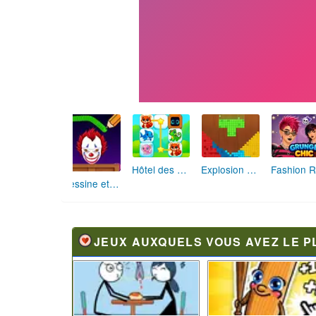
Hôtel des Animaux de Rêve
Explosion de Blocs de Sable
Dessine et Écrase : Le Jeu des Monstres
JEUX AUXQUELS VOUS AVEZ LE P