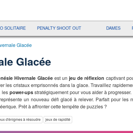
TAIRE
PENALTY SHOOT OUT
DAMES
RAMI
ivernale Glacée
ale Glacée
énésie Hivernale Glacée
est un
jeu de réflexion
captivant po
er les cristaux emprisonnés dans la glace. Travaillez rapidemen
z les
power-ups
stratégiquement pour vous aider à progresser
représente un nouveau défi glacé à relever. Parfait pour les
éerique. Prêt à affronter cette tempête de puzzles ?
eux d'énigmes à résoudre
jeux de rapidité