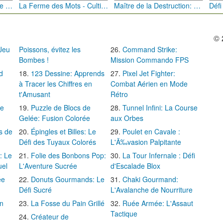
Bébé Clic Italien: La Folie des Petits Bambins
La Ferme des Mots - Cultivez votre Vocabulaire
Maître de la Destruction: Fusion de Pioches
© 
 Jeu
Poissons, évitez les
Command Strike:
Bombes !
Mission Commando FPS
d
123 Dessine: Apprends
Pixel Jet Fighter:
à Tracer les Chiffres en
Combat Aérien en Mode
t'Amusant
Rétro
Le
Puzzle de Blocs de
Tunnel Infini: La Course
Gelée: Fusion Colorée
aux Orbes
s de
Épingles et Billes: Le
Poulet en Cavale :
Défi des Tuyaux Colorés
L'Ã‰vasion Palpitante
: Le
Folie des Bonbons Pop:
La Tour Infernale : Défi
uel
L'Aventure Sucrée
d'Escalade Blox
ée
Donuts Gourmands: Le
Chaki Gourmand:
Défi Sucré
L'Avalanche de Nourriture
in
La Fosse du Pain Grillé
Ruée Armée: L'Assaut
Tactique
Créateur de