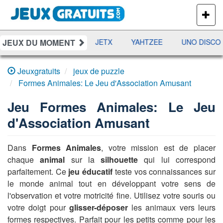
PLUS
DE
JEUX
JEUX DU MOMENT
DAMES
RAMI
JETX
YAHTZEE
UNO DISCO
Jeuxgratuits
jeux de puzzle
Formes Animales: Le Jeu d'Association Amusant
Jeu
Formes Animales: Le Jeu
d'Association Amusant
Dans
Formes Animales
, votre mission est de placer
chaque
animal
sur la
silhouette
qui lui correspond
parfaitement. Ce
jeu éducatif
teste vos connaissances sur
le monde animal tout en développant votre sens de
l'observation et votre motricité fine. Utilisez votre souris ou
votre doigt pour
glisser-déposer
les animaux vers leurs
formes respectives. Parfait pour les petits comme pour les