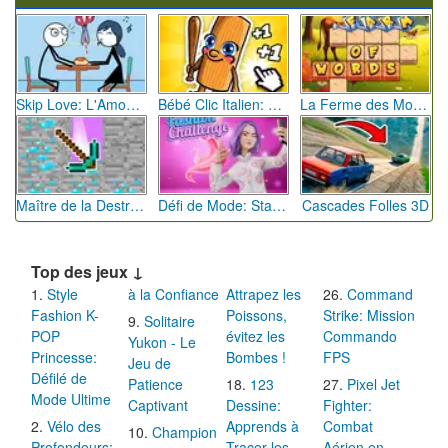
Skip Love: L'Amour en Péril
Bébé Clic Italien: La Folie des Petits Bambins
La Ferme des Mots - Cultivez votre Vocabulaire
Maître de la Destruction: Fusion de Pioches
Défi de Mode: Star du Podium
Cascades Folles 3D
Top des jeux ↓
Style
à la Confiance
Attrapez les
Command
Fashion K-
Poissons,
Strike: Mission
Solitaire
POP
évitez les
Commando
Yukon - Le
Princesse:
Bombes !
FPS
Jeu de
Défilé de
Patience
123
Pixel Jet
Mode Ultime
Captivant
Dessine:
Fighter:
Vélo des
Apprends à
Combat
Champion
Profondeurs:
Tracer les
Aérien en