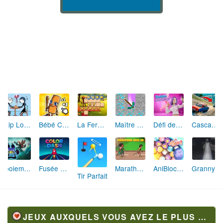
Skip Love: L'Amour en Péril
Bébé Clic Italien: La Folie des Petits Bambins
La Ferme des Mots - Cultivez votre Vocabulaire
Maître de la Destruction: Fusion de Pioches
Défi de Mode: Star du Podium
Cascades Folles 3D
Aboiement Stellaire : Aventure Canine
Fusée Chromatique: La Course des Couleurs
Marathon Champion io
AniBlocos: Connecte les Animaux Mignons!
Granny Revient 3D : Destin Maléfique
Tir Parfait
JEUX AUXQUELS VOUS AVEZ LE PLUS JOUÉ