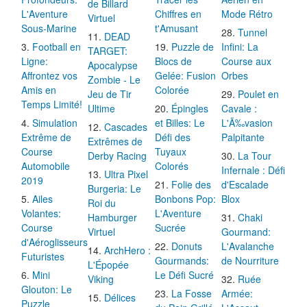
de Billard
L'Aventure
Chiffres en
Mode Rétro
Virtuel
Sous-Marine
t'Amusant
Tunnel
DEAD
Football en
Puzzle de
Infini: La
TARGET:
Ligne:
Blocs de
Course aux
Apocalypse
Affrontez vos
Gelée: Fusion
Orbes
Zombie - Le
Amis en
Colorée
Jeu de Tir
Poulet en
Temps Limité!
Ultime
Épingles
Cavale :
Simulation
et Billes: Le
L'Ã‰vasion
Cascades
Extrême de
Défi des
Palpitante
Extrêmes de
Course
Tuyaux
Derby Racing
La Tour
Automobile
Colorés
Infernale : Défi
Ultra Pixel
2019
Folie des
d'Escalade
Burgeria: Le
Ailes
Bonbons Pop:
Blox
Roi du
Volantes:
L'Aventure
Hamburger
Chaki
Course
Sucrée
Virtuel
Gourmand:
d'Aéroglisseurs
Donuts
L'Avalanche
ArchHero :
Futuristes
Gourmands:
de Nourriture
L'Épopée
Mini
Le Défi Sucré
Viking
Ruée
Glouton: Le
La Fosse
Armée:
Délices
Puzzle