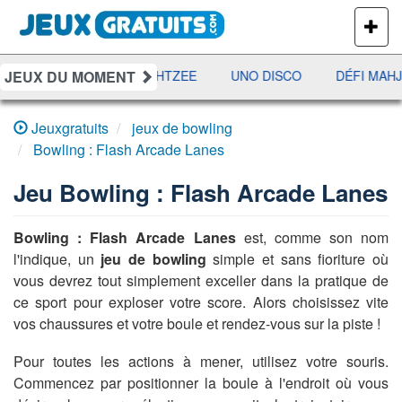
PLUS
DE
JEUX
JEUX DU MOMENT
RAMI
JETX
YAHTZEE
UNO DISCO
DÉFI MAHJ
Jeuxgratuits
jeux de bowling
Bowling : Flash Arcade Lanes
Jeu
Bowling : Flash Arcade Lanes
Bowling : Flash Arcade Lanes
est, comme son nom
l'indique, un
jeu de bowling
simple et sans fioriture où
vous devrez tout simplement exceller dans la pratique de
ce sport pour exploser votre score. Alors choisissez vite
vos chaussures et votre boule et rendez-vous sur la piste !
Pour toutes les actions à mener, utilisez votre souris.
Commencez par positionner la boule à l'endroit où vous