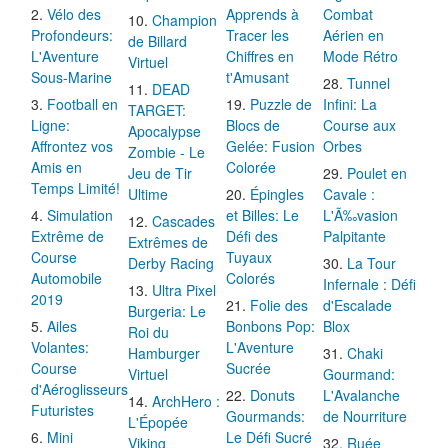
Vélo des
Apprends à
Combat
Champion
Profondeurs:
Tracer les
Aérien en
de Billard
L'Aventure
Chiffres en
Mode Rétro
Virtuel
Sous-Marine
t'Amusant
Tunnel
DEAD
Football en
Puzzle de
Infini: La
TARGET:
Ligne:
Blocs de
Course aux
Apocalypse
Affrontez vos
Gelée: Fusion
Orbes
Zombie - Le
Amis en
Colorée
Jeu de Tir
Poulet en
Temps Limité!
Ultime
Épingles
Cavale :
Simulation
et Billes: Le
L'Ã‰vasion
Cascades
Extrême de
Défi des
Palpitante
Extrêmes de
Course
Tuyaux
Derby Racing
La Tour
Automobile
Colorés
Infernale : Défi
Ultra Pixel
2019
Folie des
d'Escalade
Burgeria: Le
Ailes
Bonbons Pop:
Blox
Roi du
Volantes:
L'Aventure
Hamburger
Chaki
Course
Sucrée
Virtuel
Gourmand:
d'Aéroglisseurs
Donuts
L'Avalanche
ArchHero :
Futuristes
Gourmands:
de Nourriture
L'Épopée
Mini
Le Défi Sucré
Viking
Ruée