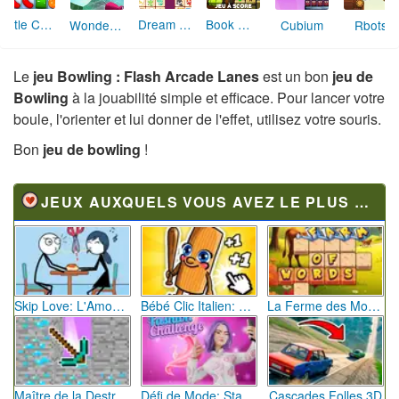
Little Candy Shop
Dream Pet Link
Book Worm Français
Wonderputt
Cubium
Rbots
Le
jeu Bowling : Flash Arcade Lanes
est un bon
jeu de
Bowling
à la jouabilité simple et efficace. Pour lancer votre
boule, l'orienter et lui donner de l'effet, utilisez votre souris.
Bon
jeu de bowling
!
JEUX AUXQUELS VOUS AVEZ LE PLUS JOUÉ
Skip Love: L'Amour en Péril
Bébé Clic Italien: La Folie des Petits Bambins
La Ferme des Mots - Cultivez votre Vocabulaire
Maître de la Destruction: Fusion de Pioches
Défi de Mode: Star du Podium
Cascades Folles 3D