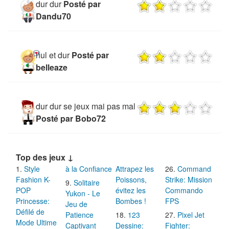
dur dur
Posté par
Dandu70
nul et dur
Posté par
belleaze
dur dur se jeux mai pas mal
Posté par Bobo72
Top des jeux ↓
Style
à la Confiance
Attrapez les
Command
Fashion K-
Poissons,
Strike: Mission
Solitaire
POP
évitez les
Commando
Yukon - Le
Princesse:
Bombes !
FPS
Jeu de
Défilé de
Patience
123
Pixel Jet
Mode Ultime
Captivant
Dessine:
Fighter: