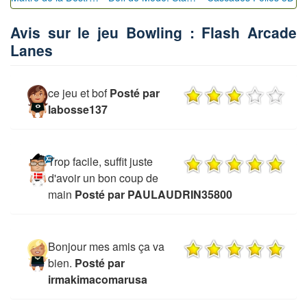
Avis sur le jeu Bowling : Flash Arcade
Lanes
ce jeu et bof
Posté par
labosse137
Trop facile, suffit juste
d'avoir un bon coup de
main
Posté par PAULAUDRIN35800
Bonjour mes amis ça va
bien.
Posté par
irmakimacomarusa