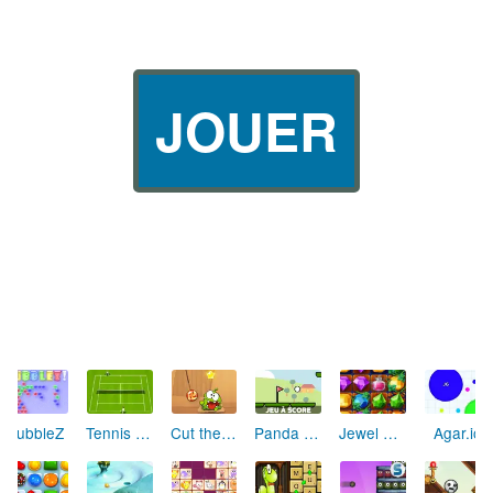
JOUER
Cut the Rope
Panda Golf
BubbleZ
Tennis Game
Jewel Academy
Agar.io