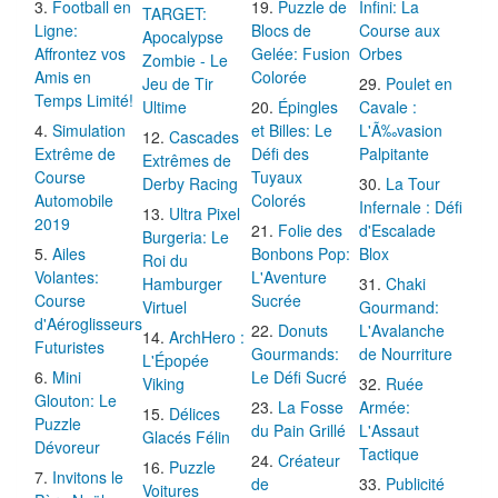
Football en
Puzzle de
Infini: La
TARGET:
Ligne:
Blocs de
Course aux
Apocalypse
Affrontez vos
Gelée: Fusion
Orbes
Zombie - Le
Amis en
Colorée
Jeu de Tir
Poulet en
Temps Limité!
Ultime
Épingles
Cavale :
Simulation
et Billes: Le
L'Ã‰vasion
Cascades
Extrême de
Défi des
Palpitante
Extrêmes de
Course
Tuyaux
Derby Racing
La Tour
Automobile
Colorés
Infernale : Défi
Ultra Pixel
2019
Folie des
d'Escalade
Burgeria: Le
Ailes
Bonbons Pop:
Blox
Roi du
Volantes:
L'Aventure
Hamburger
Chaki
Course
Sucrée
Virtuel
Gourmand:
d'Aéroglisseurs
Donuts
L'Avalanche
ArchHero :
Futuristes
Gourmands:
de Nourriture
L'Épopée
Mini
Le Défi Sucré
Viking
Ruée
Glouton: Le
La Fosse
Armée:
Délices
Puzzle
du Pain Grillé
L'Assaut
Glacés Félin
Dévoreur
Tactique
Créateur
Puzzle
Invitons le
de
Publicité
Voitures