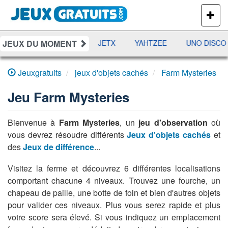
PLUS
DE
JEUX
JEUX DU MOMENT
DAMES
RAMI
JETX
YAHTZEE
UNO DISCO
Jeuxgratuits
jeux d'objets cachés
Farm Mysteries
Jeu
Farm Mysteries
Bienvenue à
Farm Mysteries
, un
jeu d'observation
où
vous devrez résoudre différents
Jeux d'objets cachés
et
des
Jeux de différence
...
Visitez la ferme et découvrez 6 différentes localisations
comportant chacune 4 niveaux. Trouvez une fourche, un
chapeau de paille, une botte de foin et bien d'autres objets
pour valider ces niveaux. Plus vous serez rapide et plus
votre score sera élevé. Si vous indiquez un emplacement