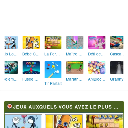
Skip Love: L'Amour en Péril
Bébé Clic Italien: La Folie des Petits Bambins
La Ferme des Mots - Cultivez votre Vocabulaire
Maître de la Destruction: Fusion de Pioches
Défi de Mode: Star du Podium
Cascades Folles 3D
Aboiement Stellaire : Aventure Canine
Fusée Chromatique: La Course des Couleurs
Marathon Champion io
AniBlocos: Connecte les Animaux Mignons!
Granny Revient 3D : Destin Maléfique
Tir Parfait
JEUX AUXQUELS VOUS AVEZ LE PLUS JOUÉ