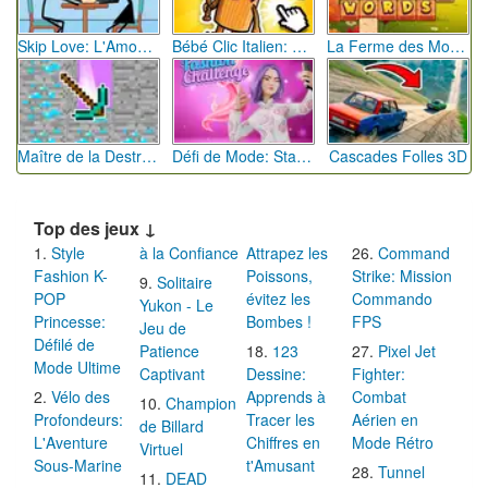
Skip Love: L'Amour en Péril
Bébé Clic Italien: La Folie des Petits Bambins
La Ferme des Mots - Cultivez votre Vocabulaire
Maître de la Destruction: Fusion de Pioches
Défi de Mode: Star du Podium
Cascades Folles 3D
Top des jeux ↓
Style
à la Confiance
Attrapez les
Command
Fashion K-
Poissons,
Strike: Mission
Solitaire
POP
évitez les
Commando
Yukon - Le
Princesse:
Bombes !
FPS
Jeu de
Défilé de
Patience
123
Pixel Jet
Mode Ultime
Captivant
Dessine:
Fighter:
Vélo des
Apprends à
Combat
Champion
Profondeurs:
Tracer les
Aérien en
de Billard
L'Aventure
Chiffres en
Mode Rétro
Virtuel
Sous-Marine
t'Amusant
Tunnel
DEAD