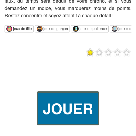
faux, du temps sera déduit de votre chrono, et si vous
demandez un indice, vous marquerez moins de points.
Restez concentré et soyez attentif à chaque détail !
jeux de fille
jeux de garçon
jeux de patience
jeux mobi
JOUER