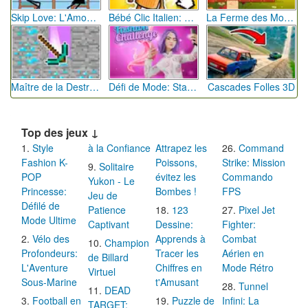
Skip Love: L'Amour en Péril
Bébé Clic Italien: La Folie des Petits Bambins
La Ferme des Mots - Cultivez votre Vocabulaire
Maître de la Destruction: Fusion de Pioches
Défi de Mode: Star du Podium
Cascades Folles 3D
Top des jeux ↓
Style
à la Confiance
Attrapez les
Command
Fashion K-
Poissons,
Strike: Mission
Solitaire
POP
évitez les
Commando
Yukon - Le
Princesse:
Bombes !
FPS
Jeu de
Défilé de
Patience
123
Pixel Jet
Mode Ultime
Captivant
Dessine:
Fighter:
Vélo des
Apprends à
Combat
Champion
Profondeurs:
Tracer les
Aérien en
de Billard
L'Aventure
Chiffres en
Mode Rétro
Virtuel
Sous-Marine
t'Amusant
Tunnel
DEAD
Football en
Puzzle de
Infini: La
TARGET: