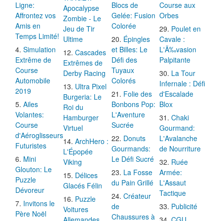
Ligne:
Blocs de
Course aux
Apocalypse
Affrontez vos
Gelée: Fusion
Orbes
Zombie - Le
Amis en
Colorée
Jeu de Tir
Poulet en
Temps Limité!
Ultime
Épingles
Cavale :
Simulation
et Billes: Le
L'Ã‰vasion
Cascades
Extrême de
Défi des
Palpitante
Extrêmes de
Course
Tuyaux
Derby Racing
La Tour
Automobile
Colorés
Infernale : Défi
Ultra Pixel
2019
Folie des
d'Escalade
Burgeria: Le
Ailes
Bonbons Pop:
Blox
Roi du
Volantes:
L'Aventure
Hamburger
Chaki
Course
Sucrée
Virtuel
Gourmand:
d'Aéroglisseurs
Donuts
L'Avalanche
ArchHero :
Futuristes
Gourmands:
de Nourriture
L'Épopée
Mini
Le Défi Sucré
Viking
Ruée
Glouton: Le
La Fosse
Armée:
Délices
Puzzle
du Pain Grillé
L'Assaut
Glacés Félin
Dévoreur
Tactique
Créateur
Puzzle
Invitons le
de
Publicité
Voitures
Père Noël
Chaussures à
Allemandes
CGU