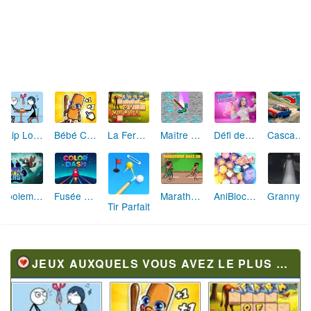
Skip Love: L'Amour en Péril
Bébé Clic Italien: La Folie des Petits Bambins
La Ferme des Mots - Cultivez votre Vocabulaire
Maître de la Destruction: Fusion de Pioches
Défi de Mode: Star du Podium
Cascades Folles 3D
Aboiement Stellaire : Aventure Canine
Fusée Chromatique: La Course des Couleurs
Marathon Champion io
AniBlocos: Connecte les Animaux Mignons!
Granny Revient 3D : Destin Maléfique
Tir Parfait
JEUX AUXQUELS VOUS AVEZ LE PLUS JOUÉ