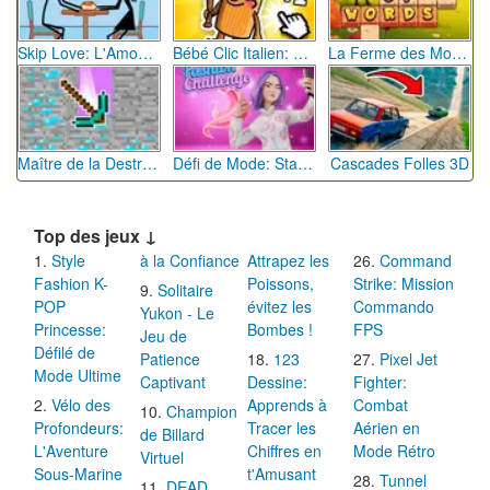
Skip Love: L'Amour en Péril
Bébé Clic Italien: La Folie des Petits Bambins
La Ferme des Mots - Cultivez votre Vocabulaire
Maître de la Destruction: Fusion de Pioches
Défi de Mode: Star du Podium
Cascades Folles 3D
Top des jeux ↓
Style
à la Confiance
Attrapez les
Command
Fashion K-
Poissons,
Strike: Mission
Solitaire
POP
évitez les
Commando
Yukon - Le
Princesse:
Bombes !
FPS
Jeu de
Défilé de
Patience
123
Pixel Jet
Mode Ultime
Captivant
Dessine:
Fighter:
Vélo des
Apprends à
Combat
Champion
Profondeurs:
Tracer les
Aérien en
de Billard
L'Aventure
Chiffres en
Mode Rétro
Virtuel
Sous-Marine
t'Amusant
Tunnel
DEAD