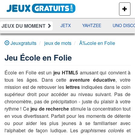
PLUS
DE
JEUX
JEUX DU MOMENT
DAMES
RAMI
JETX
YAHTZEE
UNO DISCO
Jeuxgratuits
jeux de mots
Ã‰cole en Folie
Jeu
École en Folie
École en Folie est un
jeu HTML5
amusant qui convient à
tous les âges. Dans cette
aventure éducative
, votre
mission est de retrouver les
lettres
indiquées dans le coin
supérieur droit pour accéder au niveau suivant. Pas de
chronomètre, pas de précipitation - juste du plaisir à votre
rythme ! Ce
jeu de recherche
stimule la concentration tout
en vous divertissant. Parfait pour les moments de détente
ou pour aider les plus jeunes à se familiariser avec
l'alphabet de façon ludique. Les
graphismes colorés
et