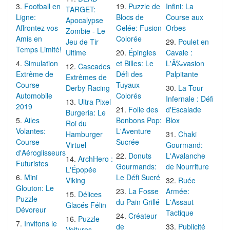
Football en
Puzzle de
Infini: La
TARGET:
Ligne:
Blocs de
Course aux
Apocalypse
Affrontez vos
Gelée: Fusion
Orbes
Zombie - Le
Amis en
Colorée
Jeu de Tir
Poulet en
Temps Limité!
Ultime
Épingles
Cavale :
Simulation
et Billes: Le
L'Ã‰vasion
Cascades
Extrême de
Défi des
Palpitante
Extrêmes de
Course
Tuyaux
Derby Racing
La Tour
Automobile
Colorés
Infernale : Défi
Ultra Pixel
2019
Folie des
d'Escalade
Burgeria: Le
Ailes
Bonbons Pop:
Blox
Roi du
Volantes:
L'Aventure
Hamburger
Chaki
Course
Sucrée
Virtuel
Gourmand:
d'Aéroglisseurs
Donuts
L'Avalanche
ArchHero :
Futuristes
Gourmands:
de Nourriture
L'Épopée
Mini
Le Défi Sucré
Viking
Ruée
Glouton: Le
La Fosse
Armée:
Délices
Puzzle
du Pain Grillé
L'Assaut
Glacés Félin
Dévoreur
Tactique
Créateur
Puzzle
Invitons le
de
Publicité
Voitures