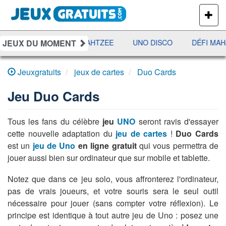
PLUS
DE
JEUX
JEUX DU MOMENT
RAMI
JETX
YAHTZEE
UNO DISCO
DÉFI MAH
Jeuxgratuits
jeux de cartes
Duo Cards
Jeu
Duo Cards
Tous les fans du célèbre
jeu
UNO
seront ravis d'essayer
cette nouvelle adaptation du
jeu de cartes
!
Duo Cards
est un
jeu de Uno
en ligne gratuit
qui vous permettra de
jouer aussi bien sur ordinateur que sur mobile et tablette.
Notez que dans ce jeu solo, vous affronterez l'ordinateur,
pas de vrais joueurs, et votre souris sera le seul outil
nécessaire pour jouer (sans compter votre réflexion). Le
principe est identique à tout autre jeu de Uno : posez une