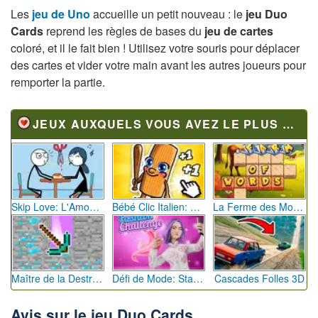
Les
jeu de Uno
accueille un petit nouveau : le
jeu Duo
Cards
reprend les règles de bases du
jeu de cartes
coloré, et il le fait bien ! Utilisez votre souris pour déplacer
des cartes et vider votre main avant les autres joueurs pour
remporter la partie.
JEUX AUXQUELS VOUS AVEZ LE PLUS JOUÉ
Skip Love: L'Amour en Péril
Bébé Clic Italien: La Folie des Petits Bambins
La Ferme des Mots - Cultivez votre Vocabulaire
Maître de la Destruction: Fusion de Pioches
Défi de Mode: Star du Podium
Cascades Folles 3D
Avis sur le jeu Duo Cards