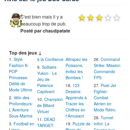
C'est bien mais il y a
beaucoup trop de pub.
Posté par chaudpatate
Top des jeux ↓
Style
à la Confiance
Attrapez les
Command
Fashion K-
Poissons,
Strike: Mission
Solitaire
POP
évitez les
Commando
Yukon - Le
Princesse:
Bombes !
FPS
Jeu de
Défilé de
Patience
123
Pixel Jet
Mode Ultime
Captivant
Dessine:
Fighter:
Vélo des
Apprends à
Combat
Champion
Profondeurs:
Tracer les
Aérien en
de Billard
L'Aventure
Chiffres en
Mode Rétro
Virtuel
Sous-Marine
t'Amusant
Tunnel
DEAD
Football en
Puzzle de
Infini: La
TARGET:
Ligne:
Blocs de
Course aux