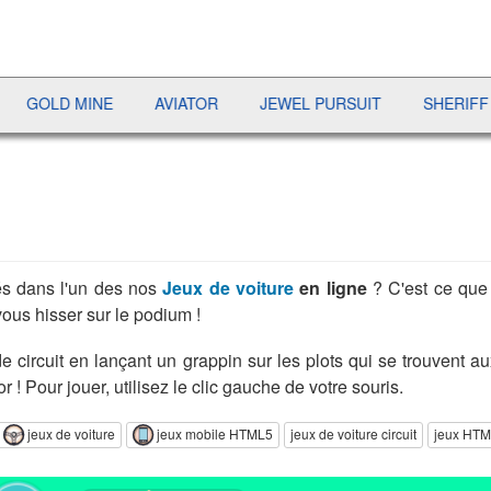
 MINE
AVIATOR
JEWEL PURSUIT
SHERIFF POKER
és dans l'un des nos
Jeux de voiture
en ligne
? C'est ce que 
ous hisser sur le podium !
de circuit en lançant un grappin sur les plots qui se trouvent 
 ! Pour jouer, utilisez le clic gauche de votre souris.
jeux de voiture
jeux mobile HTML5
jeux de voiture circuit
jeux HT