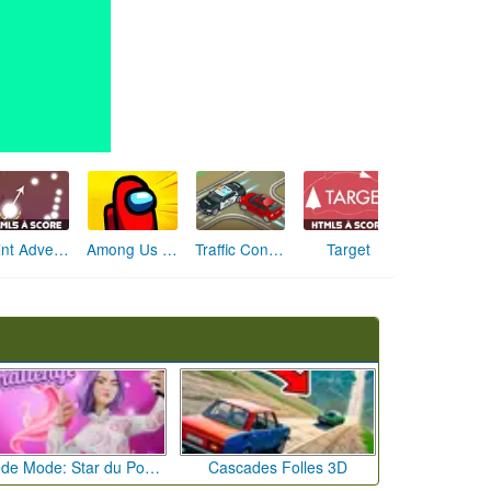
Among Us Online Edition
Traffic Control 2
Point Adventure
Target
Défi de Mode: Star du Podium
Cascades Folles 3D