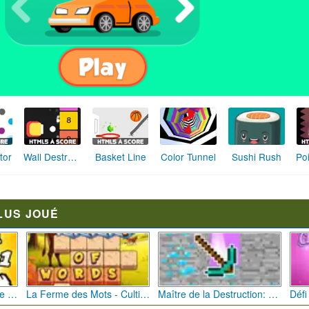
Sushi Rush
tor
Wall Destroyer
Basket Line
Color Tunnel
LUS JOUÉ
Bébé Clic Italien: La Folie des Petits Bambins
La Ferme des Mots - Cultivez votre Vocabulaire
Maître de la Destruction: Fusion de Pioches