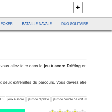
PLUS
DE
JEUX
BATAILLE NAVALE
DUO SOLITAIRE
PENALTY SHOOT 
vous allez faire dans le
jeu à score Drifting
en
aux deux extrémités du parcours. Vous devrez être
ML5
jeux à score
jeux de rapidité
jeux de course de voiture
jeux de drift