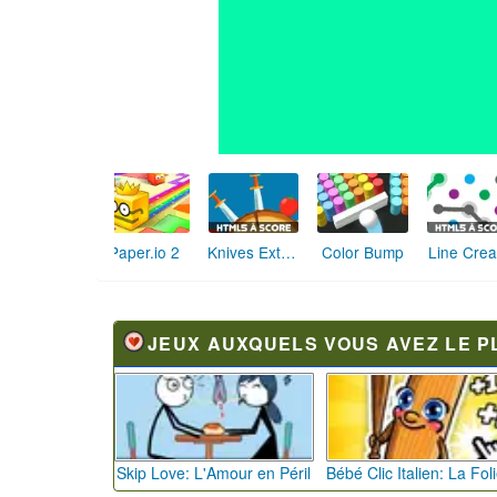
Paper.io 2
Knives Extreme
Color Bump
Line Crea
JEUX AUXQUELS VOUS AVEZ LE P
Skip Love: L'Amour en Péril