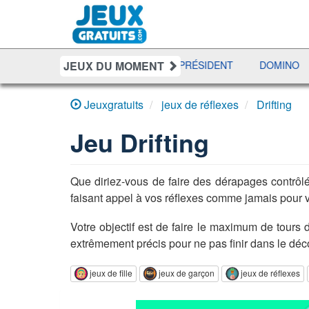
JEUX DU MOMENT
0
MONOPOLY LIVE
PRÉSIDENT
DOMINO
GOLD
Jeuxgratuits
jeux de réflexes
Drifting
Jeu
Drifting
Que diriez-vous de faire des dérapages contrôl
faisant appel à vos réflexes comme jamais pour v
Votre objectif est de faire le maximum de tours 
extrêmement précis pour ne pas finir dans le décor
jeux de fille
jeux de garçon
jeux de réflexes