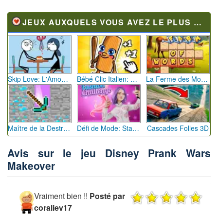
JEUX AUXQUELS VOUS AVEZ LE PLUS JOUÉ
Skip Love: L'Amour en Péril
Bébé Clic Italien: La Folie des Petits Bambins
La Ferme des Mots - Cultivez votre Vocabulaire
Maître de la Destruction: Fusion de Pioches
Défi de Mode: Star du Podium
Cascades Folles 3D
Avis sur le jeu Disney Prank Wars
Makeover
Vraiment bien !!
Posté par
coraliev17