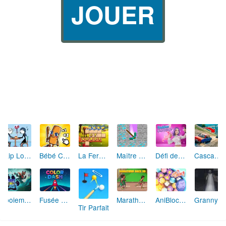
JOUER
Skip Love: L'Amour en Péril
Bébé Clic Italien: La Folie des Petits Bambins
La Ferme des Mots - Cultivez votre Vocabulaire
Maître de la Destruction: Fusion de Pioches
Défi de Mode: Star du Podium
Cascades Folles 3D
Aboiement Stellaire : Aventure Canine
Fusée Chromatique: La Course des Couleurs
Marathon Champion io
AniBlocos: Connecte les Animaux Mignons!
Granny Revient 3D : Destin Maléfique
Tir Parfait