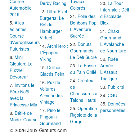
Course
Tuyaux
Derby Racing
La Tour
Automobile
Colorés
Infernale : Défi
Ultra Pixel
2019
Folie des
d'Escalade
Burgeria: Le
Ailes
Bonbons Pop:
Blox
Roi du
Volantes:
L'Aventure
Hamburger
Chaki
Course
Sucrée
Virtuel
Gourmand:
d'Aéroglisseurs
Donuts
L'Avalanche
ArchHero :
Futuristes
Gourmands:
de Nourriture
L'Épopée
Mini
Le Défi Sucré
Viking
Ruée
Glouton: Le
La Fosse
Armée:
Délices
Puzzle
du Pain Grillé
L'Assaut
Glacés Félin
Dévoreur
Tactique
Créateur
Puzzle
Invitons le
de
Publicité
Voitures
Père Noël
Chaussures à
Allemandes
CGU
avec la
Talons Hauts
Vintage
Données
Princesse Mia
Opération
Pino le
personnelles
Défilé de
Rigolote de la
Pingouin
Mode: Course
Gorge
Gourmand -
© 2026 Jeux-Gratuits.com