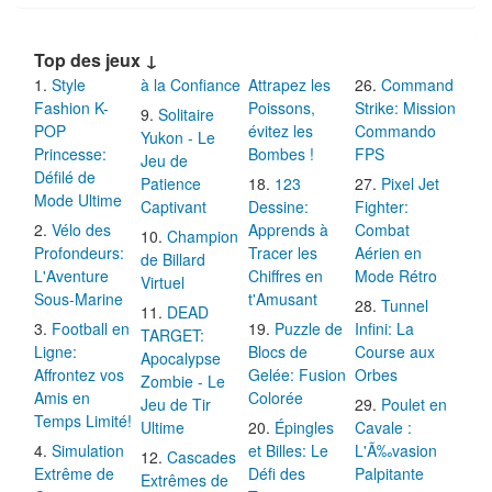
Top des jeux ↓
Style
à la Confiance
Attrapez les
Command
Fashion K-
Poissons,
Strike: Mission
Solitaire
POP
évitez les
Commando
Yukon - Le
Princesse:
Bombes !
FPS
Jeu de
Défilé de
Patience
123
Pixel Jet
Mode Ultime
Captivant
Dessine:
Fighter:
Vélo des
Apprends à
Combat
Champion
Profondeurs:
Tracer les
Aérien en
de Billard
L'Aventure
Chiffres en
Mode Rétro
Virtuel
Sous-Marine
t'Amusant
Tunnel
DEAD
Football en
Puzzle de
Infini: La
TARGET:
Ligne:
Blocs de
Course aux
Apocalypse
Affrontez vos
Gelée: Fusion
Orbes
Zombie - Le
Amis en
Colorée
Jeu de Tir
Poulet en
Temps Limité!
Ultime
Épingles
Cavale :
Simulation
et Billes: Le
L'Ã‰vasion
Cascades
Extrême de
Défi des
Palpitante
Extrêmes de