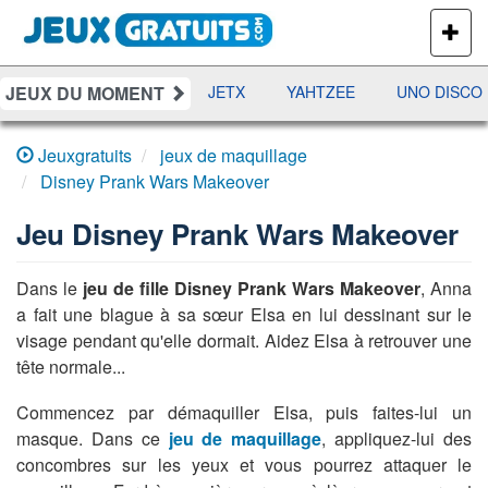
PLUS
DE
JEUX
JEUX DU MOMENT
DAMES
RAMI
JETX
YAHTZEE
UNO DISCO
Jeuxgratuits
jeux de maquillage
Disney Prank Wars Makeover
Jeu
Disney Prank Wars Makeover
Dans le
jeu de fille Disney Prank Wars Makeover
, Anna
a fait une blague à sa sœur Elsa en lui dessinant sur le
visage pendant qu'elle dormait. Aidez Elsa à retrouver une
tête normale...
Commencez par démaquiller Elsa, puis faites-lui un
masque. Dans ce
jeu de maquillage
, appliquez-lui des
concombres sur les yeux et vous pourrez attaquer le