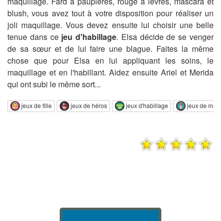
maquillage. Fard à paupières, rouge à lèvres, mascara et
blush, vous avez tout à votre disposition pour réaliser un
joli maquillage. Vous devez ensuite lui choisir une belle
tenue dans ce
jeu d'habillage
. Elsa décide de se venger
de sa sœur et de lui faire une blague. Faites la même
chose que pour Elsa en lui appliquant les soins, le
maquillage et en l'habillant. Aidez ensuite Ariel et Merida
qui ont subi le même sort...
jeux de fille
jeux de héros
jeux d'habillage
jeux de maq