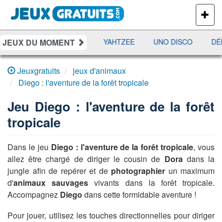
PLUS
DE
JEUX
JEUX DU MOMENT
ES
RAMI
JETX
YAHTZEE
UNO DISCO
DÉF
Jeuxgratuits
jeux d'animaux
Diego : l'aventure de la forêt tropicale
Jeu
Diego : l'aventure de la forêt
tropicale
Dans le jeu
Diego : l'aventure de la forêt tropicale
, vous
allez être chargé de diriger le cousin de
Dora
dans la
jungle afin de repérer et de
photographier
un maximum
d'
animaux sauvages
vivants dans la forêt tropicale.
Accompagnez
Diego
dans cette formidable aventure !
Pour jouer, utilisez les touches directionnelles pour diriger