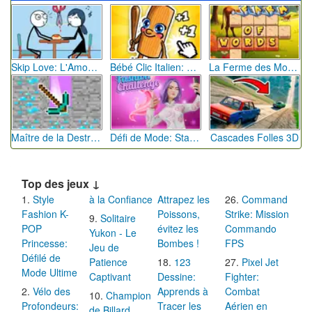
Skip Love: L'Amour en Péril
Bébé Clic Italien: La Folie des Petits Bambins
La Ferme des Mots - Cultivez votre Vocabulaire
Maître de la Destruction: Fusion de Pioches
Défi de Mode: Star du Podium
Cascades Folles 3D
Top des jeux ↓
Style
à la Confiance
Attrapez les
Command
Fashion K-
Poissons,
Strike: Mission
Solitaire
POP
évitez les
Commando
Yukon - Le
Princesse:
Bombes !
FPS
Jeu de
Défilé de
Patience
123
Pixel Jet
Mode Ultime
Captivant
Dessine:
Fighter:
Vélo des
Apprends à
Combat
Champion
Profondeurs:
Tracer les
Aérien en
de Billard