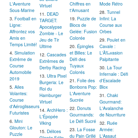
L'Aventure
Chiffres en
Mode Rétro
Virtuel
Sous-Marine
t'Amusant
Tunnel
DEAD
Football en
Puzzle de
Infini: La
TARGET:
Ligne:
Blocs de
Course aux
Apocalypse
Affrontez vos
Gelée: Fusion
Orbes
Zombie - Le
Amis en
Colorée
Jeu de Tir
Poulet en
Temps Limité!
Ultime
Épingles
Cavale :
Simulation
et Billes: Le
L'Ã‰vasion
Cascades
Extrême de
Défi des
Palpitante
Extrêmes de
Course
Tuyaux
Derby Racing
La Tour
Automobile
Colorés
Infernale : Défi
Ultra Pixel
2019
Folie des
d'Escalade
Burgeria: Le
Ailes
Bonbons Pop:
Blox
Roi du
Volantes:
L'Aventure
Hamburger
Chaki
Course
Sucrée
Virtuel
Gourmand:
d'Aéroglisseurs
Donuts
L'Avalanche
ArchHero :
Futuristes
Gourmands:
de Nourriture
L'Épopée
Mini
Le Défi Sucré
Viking
Ruée
Glouton: Le
La Fosse
Armée:
Délices
Puzzle
du Pain Grillé
L'Assaut
Glacés Félin