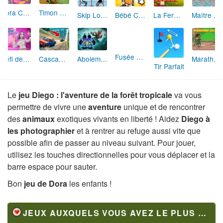
Dora Candyland
Timon et Pumba Skateboard
Skip Love: L'Amour en Péril
Bébé Clic Italien: La Folie des Petits Bambins
La Ferme des Mots - Cultivez votre Vocabulaire
Maître de la Destruction: Fusion de Pioches
Défi de Mode: Star du Podium
Cascades Folles 3D
Aboiement Stellaire : Aventure Canine
Fusée Chromatique: La Course des Couleurs
Marathon Champion io
Tir Parfait
Le
jeu Diego : l'aventure de la forêt tropicale
va vous
permettre de vivre une
aventure
unique et de rencontrer
des
animaux
exotiques vivants en liberté ! Aidez
Diego à
les photographier
et à rentrer au refuge aussi vite que
possible afin de passer au niveau suivant. Pour jouer,
utilisez les touches directionnelles pour vous déplacer et la
barre espace pour sauter.
Bon
jeu de Dora
les enfants !
JEUX AUXQUELS VOUS AVEZ LE PLUS JOUÉ