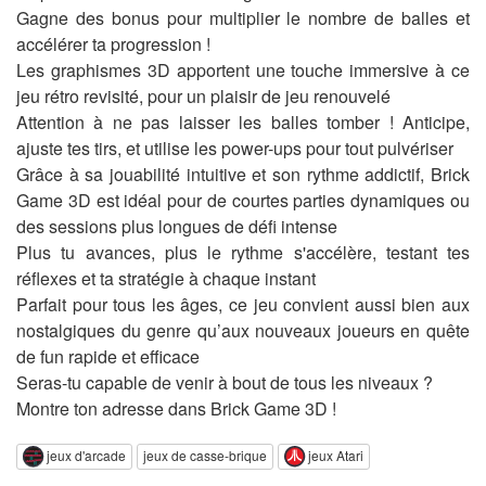
Gagne des bonus pour multiplier le nombre de balles et
accélérer ta progression !
Les graphismes 3D apportent une touche immersive à ce
jeu rétro revisité, pour un plaisir de jeu renouvelé
Attention à ne pas laisser les balles tomber ! Anticipe,
ajuste tes tirs, et utilise les power-ups pour tout pulvériser
Grâce à sa jouabilité intuitive et son rythme addictif, Brick
Game 3D est idéal pour de courtes parties dynamiques ou
des sessions plus longues de défi intense
Plus tu avances, plus le rythme s'accélère, testant tes
réflexes et ta stratégie à chaque instant
Parfait pour tous les âges, ce jeu convient aussi bien aux
nostalgiques du genre qu’aux nouveaux joueurs en quête
de fun rapide et efficace
Seras-tu capable de venir à bout de tous les niveaux ?
Montre ton adresse dans Brick Game 3D !
jeux d'arcade
jeux de casse-brique
jeux Atari