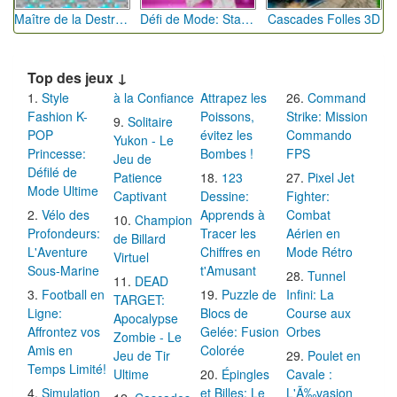
Maître de la Destruction: Fusion de Pioches
Défi de Mode: Star du Podium
Cascades Folles 3D
Top des jeux ↓
Style
à la Confiance
Attrapez les
Command
Fashion K-
Poissons,
Strike: Mission
Solitaire
POP
évitez les
Commando
Yukon - Le
Princesse:
Bombes !
FPS
Jeu de
Défilé de
Patience
123
Pixel Jet
Mode Ultime
Captivant
Dessine:
Fighter:
Vélo des
Apprends à
Combat
Champion
Profondeurs:
Tracer les
Aérien en
de Billard
L'Aventure
Chiffres en
Mode Rétro
Virtuel
Sous-Marine
t'Amusant
Tunnel
DEAD
Football en
Puzzle de
Infini: La
TARGET:
Ligne:
Blocs de
Course aux
Apocalypse
Affrontez vos
Gelée: Fusion
Orbes
Zombie - Le
Amis en
Colorée
Jeu de Tir
Poulet en
Temps Limité!
Ultime
Épingles
Cavale :
Simulation
et Billes: Le
L'Ã‰vasion