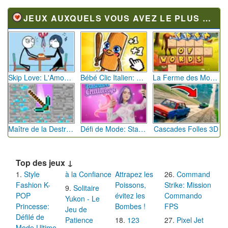
JEUX AUXQUELS VOUS AVEZ LE PLUS JOUÉ
Skip Love: L'Amour en Péril
Bébé Clic Italien: La Folie des Petits Bambins
La Ferme des Mots - Cultivez votre Vocabulaire
Maître de la Destruction: Fusion de Pioches
Défi de Mode: Star du Podium
Cascades Folles 3D
Top des jeux ↓
Style
à la Confiance
Attrapez les
Command
Fashion K-
Poissons,
Strike: Mission
Solitaire
POP
évitez les
Commando
Yukon - Le
Princesse:
Bombes !
FPS
Jeu de
Défilé de
Patience
123
Pixel Jet
Mode Ultime