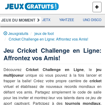
PLUS
DE
JEUX
JEUX DU MOMENT
DAMES
RAMI
JETX
YAHTZEE
UNO DISCO
Jeuxgratuits
jeux de foot
Cricket Challenge en Ligne: Affrontez vos Amis!
Jeu
Cricket Challenge en Ligne:
Affrontez vos Amis!
Découvrez
Cricket Challenge en Ligne
, le
jeu
multijoueur
unique où vous pouvez à la fois lancer et
frapper la balle! Créez votre propre carrière de
cricket
virtuel et établissez de nouveaux records mondiaux en
défiant vos amis. Partagez simplement le code de salle
pour les inviter et montrez-leur vos talents dans ce
jeu de
sport
captivant. Participez à des
tournois mondiaux
,