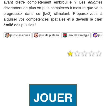
avant d'être complètement embrouillé ? Les
énigmes
deviennent de plus en plus complexes à mesure que vous
progressez dans ce [k=2] stimulant. Préparez-vous à
aiguiser vos compétences spatiales et à devenir le
chef
étoilé
des puzzles !
jeux classiques
jeux de plateau
jeux de stratégie
jeux 
JOUER