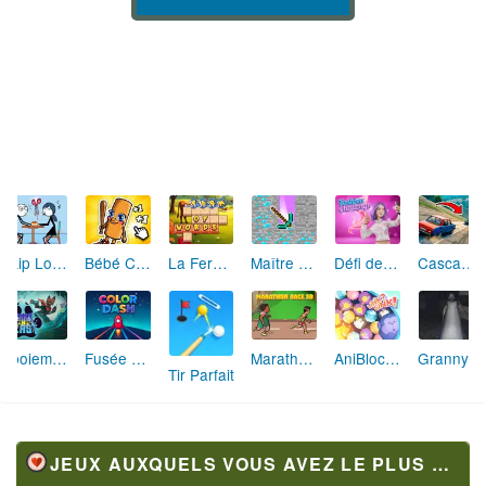
Skip Love: L'Amour en Péril
Bébé Clic Italien: La Folie des Petits Bambins
La Ferme des Mots - Cultivez votre Vocabulaire
Maître de la Destruction: Fusion de Pioches
Défi de Mode: Star du Podium
Cascades Folles 3D
Aboiement Stellaire : Aventure Canine
Fusée Chromatique: La Course des Couleurs
Marathon Champion io
AniBlocos: Connecte les Animaux Mignons!
Granny Revient 3D : Destin Maléfique
Tir Parfait
JEUX AUXQUELS VOUS AVEZ LE PLUS JOUÉ