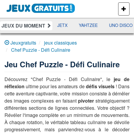
PLUS
DE
JEUX
JEUX DU MOMENT
DAMES
RAMI
JETX
YAHTZEE
UNO DISCO
Jeuxgratuits
jeux classiques
Chef Puzzle - Défi Culinaire
Jeu
Chef Puzzle - Défi Culinaire
Découvrez "Chef Puzzle - Défi Culinaire", le
jeu de
réflexion
ultime pour les amateurs de
défis visuels
! Dans
cette aventure captivante, votre mission consiste à démêler
des images complexes en faisant
pivoter
stratégiquement
différentes sections de lignes connectées. Votre objectif ?
Révéler l'image complète en un minimum de mouvements.
À chaque rotation, le véritable tableau culinaire se dévoile
progressivement, mais parviendrez-vous à le décoder