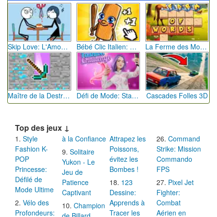
Skip Love: L'Amour en Péril
Bébé Clic Italien: La Folie des Petits Bambins
La Ferme des Mots - Cultivez votre Vocabulaire
Maître de la Destruction: Fusion de Pioches
Défi de Mode: Star du Podium
Cascades Folles 3D
Top des jeux ↓
Style
à la Confiance
Attrapez les
Command
Fashion K-
Poissons,
Strike: Mission
Solitaire
POP
évitez les
Commando
Yukon - Le
Princesse:
Bombes !
FPS
Jeu de
Défilé de
Patience
123
Pixel Jet
Mode Ultime
Captivant
Dessine:
Fighter:
Vélo des
Apprends à
Combat
Champion
Profondeurs:
Tracer les
Aérien en
de Billard