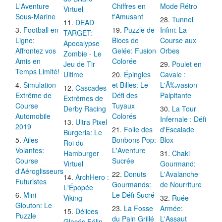
L'Aventure
Chiffres en
Mode Rétro
Virtuel
Sous-Marine
t'Amusant
Tunnel
DEAD
Football en
Puzzle de
Infini: La
TARGET:
Ligne:
Blocs de
Course aux
Apocalypse
Affrontez vos
Gelée: Fusion
Orbes
Zombie - Le
Amis en
Colorée
Jeu de Tir
Poulet en
Temps Limité!
Ultime
Épingles
Cavale :
Simulation
et Billes: Le
L'Ã‰vasion
Cascades
Extrême de
Défi des
Palpitante
Extrêmes de
Course
Tuyaux
Derby Racing
La Tour
Automobile
Colorés
Infernale : Défi
Ultra Pixel
2019
Folie des
d'Escalade
Burgeria: Le
Ailes
Bonbons Pop:
Blox
Roi du
Volantes:
L'Aventure
Hamburger
Chaki
Course
Sucrée
Virtuel
Gourmand:
d'Aéroglisseurs
Donuts
L'Avalanche
ArchHero :
Futuristes
Gourmands:
de Nourriture
L'Épopée
Mini
Le Défi Sucré
Viking
Ruée
Glouton: Le
La Fosse
Armée:
Délices
Puzzle
du Pain Grillé
L'Assaut
Glacés Félin