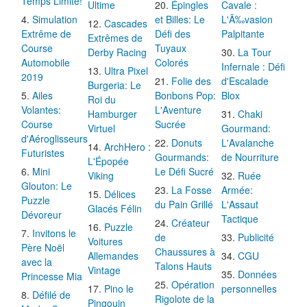
Ultime
Épingles
Cavale :
Simulation
et Billes: Le
L'Ã‰vasion
Cascades
Extrême de
Défi des
Palpitante
Extrêmes de
Course
Tuyaux
Derby Racing
La Tour
Automobile
Colorés
Infernale : Défi
Ultra Pixel
2019
Folie des
d'Escalade
Burgeria: Le
Ailes
Bonbons Pop:
Blox
Roi du
Volantes:
L'Aventure
Hamburger
Chaki
Course
Sucrée
Virtuel
Gourmand:
d'Aéroglisseurs
Donuts
L'Avalanche
ArchHero :
Futuristes
Gourmands:
de Nourriture
L'Épopée
Mini
Le Défi Sucré
Viking
Ruée
Glouton: Le
La Fosse
Armée:
Délices
Puzzle
du Pain Grillé
L'Assaut
Glacés Félin
Dévoreur
Tactique
Créateur
Puzzle
Invitons le
de
Publicité
Voitures
Père Noël
Chaussures à
Allemandes
CGU
avec la
Talons Hauts
Vintage
Données
Princesse Mia
Opération
Pino le
personnelles
Défilé de
Rigolote de la
Pingouin