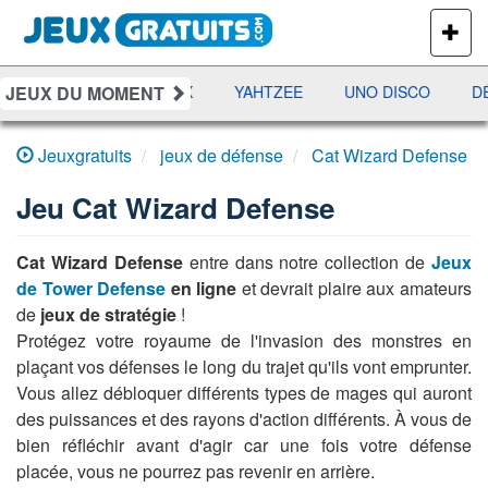
PLUS
DE
JEUX
JEUX DU MOMENT
MES
RAMI
JETX
YAHTZEE
UNO DISCO
DÉ
Jeuxgratuits
jeux de défense
Cat Wizard Defense
Jeu
Cat Wizard Defense
Cat Wizard Defense
entre dans notre collection de
Jeux
de Tower Defense
en ligne
et devrait plaire aux amateurs
de
jeux de stratégie
!
Protégez votre royaume de l'invasion des monstres en
plaçant vos défenses le long du trajet qu'ils vont emprunter.
Vous allez débloquer différents types de mages qui auront
des puissances et des rayons d'action différents. À vous de
bien réfléchir avant d'agir car une fois votre défense
placée, vous ne pourrez pas revenir en arrière.