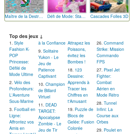
Maître de la Destruction: Fusion de Pioches
Défi de Mode: Star du Podium
Cascades Folles 3D
Top des jeux ↓
Style
à la Confiance
Attrapez les
Command
Fashion K-
Poissons,
Strike: Mission
Solitaire
POP
évitez les
Commando
Yukon - Le
Princesse:
Bombes !
FPS
Jeu de
Défilé de
Patience
123
Pixel Jet
Mode Ultime
Captivant
Dessine:
Fighter:
Vélo des
Apprends à
Combat
Champion
Profondeurs:
Tracer les
Aérien en
de Billard
L'Aventure
Chiffres en
Mode Rétro
Virtuel
Sous-Marine
t'Amusant
Tunnel
DEAD
Football en
Puzzle de
Infini: La
TARGET:
Ligne:
Blocs de
Course aux
Apocalypse
Affrontez vos
Gelée: Fusion
Orbes
Zombie - Le
Amis en
Colorée
Jeu de Tir
Poulet en
Temps Limité!