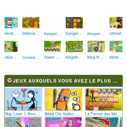
Keeper of the Grove 3
Keeper of the Grove
Défends la Carotte Extrême
Défends la Carotte 2
Dangerous Adventure
Ultimate Tower
Cursed Treasure
Civilizations Wars Master Edition
Tower Defense
Kingdom Tower Defense
King Rugni Tower Conquest
Slime Rush TD
JEUX AUXQUELS VOUS AVEZ LE PLUS JOUÉ
Skip Love: L'Amour en Péril
Bébé Clic Italien: La Folie des Petits Bambins
La Ferme des Mots - Cultivez votre Vocabulaire