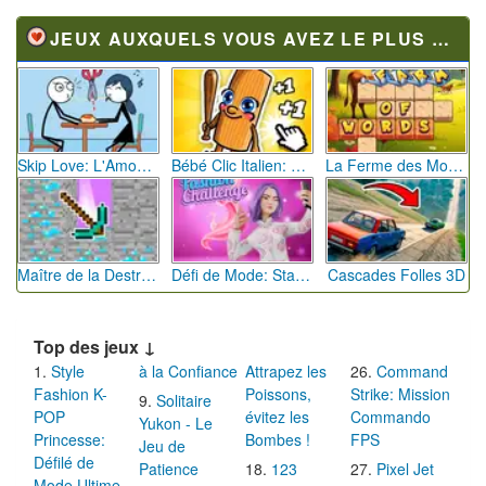
JEUX AUXQUELS VOUS AVEZ LE PLUS JOUÉ
Skip Love: L'Amour en Péril
Bébé Clic Italien: La Folie des Petits Bambins
La Ferme des Mots - Cultivez votre Vocabulaire
Maître de la Destruction: Fusion de Pioches
Défi de Mode: Star du Podium
Cascades Folles 3D
Top des jeux ↓
Style
à la Confiance
Attrapez les
Command
Fashion K-
Poissons,
Strike: Mission
Solitaire
POP
évitez les
Commando
Yukon - Le
Princesse:
Bombes !
FPS
Jeu de
Défilé de
Patience
123
Pixel Jet
Mode Ultime