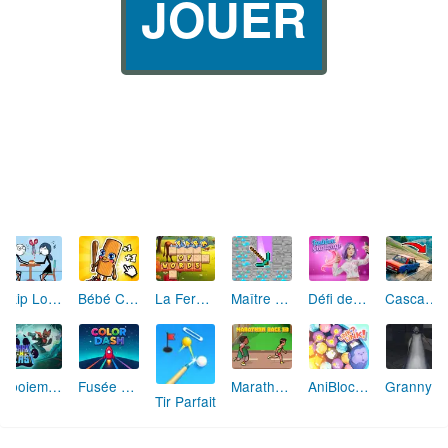
JOUER
Skip Love: L'Amour en Péril
Bébé Clic Italien: La Folie des Petits Bambins
La Ferme des Mots - Cultivez votre Vocabulaire
Maître de la Destruction: Fusion de Pioches
Défi de Mode: Star du Podium
Cascades Folles 3D
Aboiement Stellaire : Aventure Canine
Fusée Chromatique: La Course des Couleurs
Marathon Champion io
AniBlocos: Connecte les Animaux Mignons!
Granny Revient 3D : Destin Maléfique
Tir Parfait