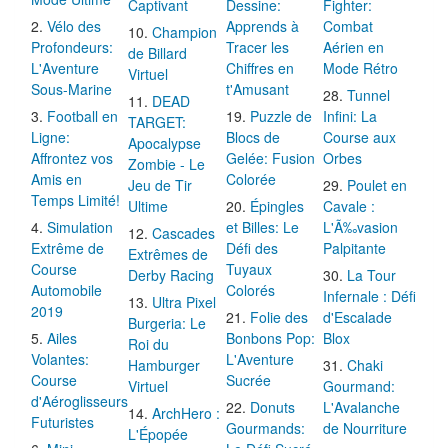
Captivant
Dessine:
Fighter:
Vélo des
Apprends à
Combat
Champion
Profondeurs:
Tracer les
Aérien en
de Billard
L'Aventure
Chiffres en
Mode Rétro
Virtuel
Sous-Marine
t'Amusant
Tunnel
DEAD
Football en
Puzzle de
Infini: La
TARGET:
Ligne:
Blocs de
Course aux
Apocalypse
Affrontez vos
Gelée: Fusion
Orbes
Zombie - Le
Amis en
Colorée
Jeu de Tir
Poulet en
Temps Limité!
Ultime
Épingles
Cavale :
Simulation
et Billes: Le
L'Ã‰vasion
Cascades
Extrême de
Défi des
Palpitante
Extrêmes de
Course
Tuyaux
Derby Racing
La Tour
Automobile
Colorés
Infernale : Défi
Ultra Pixel
2019
Folie des
d'Escalade
Burgeria: Le
Ailes
Bonbons Pop:
Blox
Roi du
Volantes:
L'Aventure
Hamburger
Chaki
Course
Sucrée
Virtuel
Gourmand:
d'Aéroglisseurs
Donuts
L'Avalanche
ArchHero :
Futuristes
Gourmands:
de Nourriture
L'Épopée