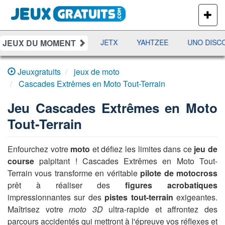
PLUS
DE
JEUX
JEUX DU MOMENT
DAMES
RAMI
JETX
YAHTZEE
UNO DISCO
Jeuxgratuits
jeux de moto
Cascades Extrêmes en Moto Tout-Terrain
Jeu
Cascades Extrêmes en Moto
Tout-Terrain
Enfourchez votre
moto
et défiez les limites dans ce
jeu de
course
palpitant ! Cascades Extrêmes en Moto Tout-
Terrain vous transforme en véritable
pilote de motocross
prêt à réaliser des
figures acrobatiques
impressionnantes sur des
pistes tout-terrain
exigeantes.
Maîtrisez votre
moto 3D
ultra-rapide et affrontez des
parcours accidentés qui mettront à l'épreuve vos réflexes et