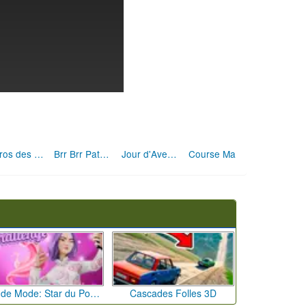
Héros des Terres Hostiles
Brr Brr Patapim: Le Défi Parkour Délirant
Jour d'Aventure: Puzzles en Plein Air
Course Mathématique: La Vitesse par les Chiffres