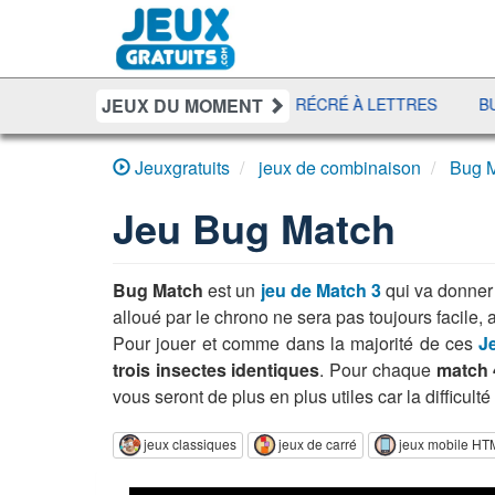
JEUX DU MOMENT
DISCO
DÉFI MAHJONG
RÉCRÉ À LETTRES
BUBBLE 
Jeuxgratuits
jeux de combinaison
Bug 
Jeu
Bug Match
Bug Match
est un
jeu de Match 3
qui va donner d
alloué par le chrono ne sera pas toujours facile, a
Pour jouer et comme dans la majorité de ces
J
trois insectes identiques
. Pour chaque
match 
vous seront de plus en plus utiles car la difficult
jeux classiques
jeux de carré
jeux mobile H