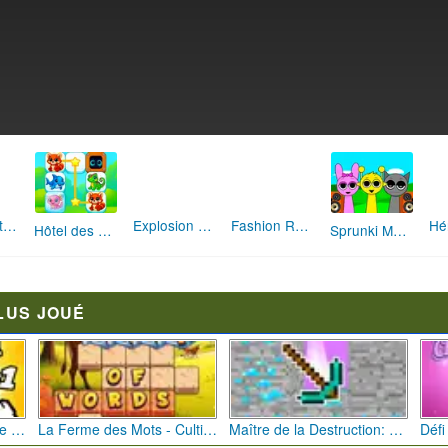
Fashion Rebelle: Style Grunge Chic
Hôtel des Animaux de Rêve
Explosion de Blocs de Sable
Sprunki Monster: Rythmes Musicaux Monstres
Dessine et Écrase : Le Jeu des Monstres
LUS JOUÉ