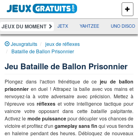
PLUS
DE
JEUX
JEUX DU MOMENT
DAMES
RAMI
JETX
YAHTZEE
UNO DISCO
Jeuxgratuits
jeux de réflexes
Bataille de Ballon Prisonnier
Jeu
Bataille de Ballon Prisonnier
Plongez dans l'action frénétique de ce
jeu de ballon
prisonnier
en duel ! Attrapez la balle avec vos mains et
renvoyez-la à votre adversaire avec précision. Mettez à
l'épreuve vos
réflexes
et votre intelligence tactique pour
vaincre votre opposant dans cette
bataille
palpitante.
Activez le
mode puissance
pour décupler vos chances de
victoire et profitez d'un
gameplay sans fin
qui vous tiendra
en haleine pendant des heures. Débloquez de nouveaux