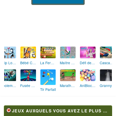
Skip Love: L'Amour en Péril
Bébé Clic Italien: La Folie des Petits Bambins
La Ferme des Mots - Cultivez votre Vocabulaire
Maître de la Destruction: Fusion de Pioches
Défi de Mode: Star du Podium
Cascades Folles 3D
Aboiement Stellaire : Aventure Canine
Fusée Chromatique: La Course des Couleurs
Marathon Champion io
AniBlocos: Connecte les Animaux Mignons!
Granny Revient 3D : Destin Maléfique
Tir Parfait
JEUX AUXQUELS VOUS AVEZ LE PLUS JOUÉ