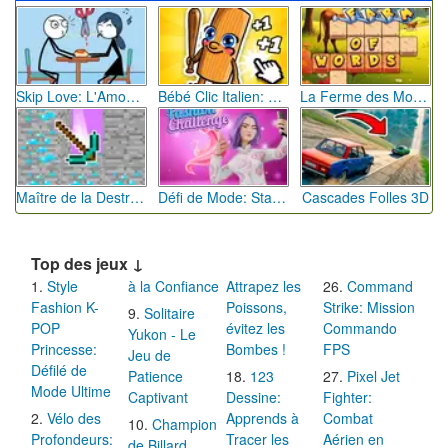
Skip Love: L'Amour en Péril
Bébé Clic Italien: La Folie des Petits Bambins
La Ferme des Mots - Cultivez votre Vocabulaire
Maître de la Destruction: Fusion de Pioches
Défi de Mode: Star du Podium
Cascades Folles 3D
Top des jeux ↓
Style
à la Confiance
Attrapez les
Command
Fashion K-
Poissons,
Strike: Mission
Solitaire
POP
évitez les
Commando
Yukon - Le
Princesse:
Bombes !
FPS
Jeu de
Défilé de
Patience
123
Pixel Jet
Mode Ultime
Captivant
Dessine:
Fighter:
Vélo des
Apprends à
Combat
Champion
Profondeurs:
Tracer les
Aérien en
de Billard