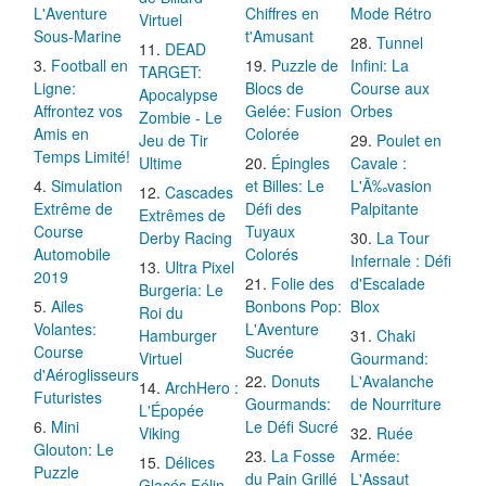
L'Aventure
Chiffres en
Mode Rétro
Virtuel
Sous-Marine
t'Amusant
Tunnel
DEAD
Football en
Puzzle de
Infini: La
TARGET:
Ligne:
Blocs de
Course aux
Apocalypse
Affrontez vos
Gelée: Fusion
Orbes
Zombie - Le
Amis en
Colorée
Jeu de Tir
Poulet en
Temps Limité!
Ultime
Épingles
Cavale :
Simulation
et Billes: Le
L'Ã‰vasion
Cascades
Extrême de
Défi des
Palpitante
Extrêmes de
Course
Tuyaux
Derby Racing
La Tour
Automobile
Colorés
Infernale : Défi
Ultra Pixel
2019
Folie des
d'Escalade
Burgeria: Le
Ailes
Bonbons Pop:
Blox
Roi du
Volantes:
L'Aventure
Hamburger
Chaki
Course
Sucrée
Virtuel
Gourmand:
d'Aéroglisseurs
Donuts
L'Avalanche
ArchHero :
Futuristes
Gourmands:
de Nourriture
L'Épopée
Mini
Le Défi Sucré
Viking
Ruée
Glouton: Le
La Fosse
Armée:
Délices
Puzzle
du Pain Grillé
L'Assaut
Glacés Félin