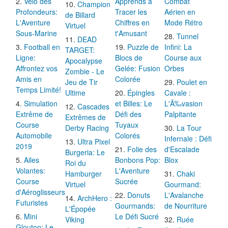
Vélo des
Apprends à
Combat
Champion
Profondeurs:
Tracer les
Aérien en
de Billard
L'Aventure
Chiffres en
Mode Rétro
Virtuel
Sous-Marine
t'Amusant
Tunnel
DEAD
Football en
Puzzle de
Infini: La
TARGET:
Ligne:
Blocs de
Course aux
Apocalypse
Affrontez vos
Gelée: Fusion
Orbes
Zombie - Le
Amis en
Colorée
Jeu de Tir
Poulet en
Temps Limité!
Ultime
Épingles
Cavale :
Simulation
et Billes: Le
L'Ã‰vasion
Cascades
Extrême de
Défi des
Palpitante
Extrêmes de
Course
Tuyaux
Derby Racing
La Tour
Automobile
Colorés
Infernale : Défi
Ultra Pixel
2019
Folie des
d'Escalade
Burgeria: Le
Ailes
Bonbons Pop:
Blox
Roi du
Volantes:
L'Aventure
Hamburger
Chaki
Course
Sucrée
Virtuel
Gourmand:
d'Aéroglisseurs
Donuts
L'Avalanche
ArchHero :
Futuristes
Gourmands:
de Nourriture
L'Épopée
Mini
Le Défi Sucré
Viking
Ruée
Glouton: Le