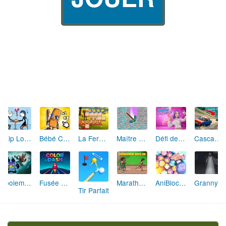
Skip Love: L'Amour en Péril
Bébé Clic Italien: La Folie des Petits Bambins
La Ferme des Mots - Cultivez votre Vocabulaire
Maître de la Destruction: Fusion de Pioches
Défi de Mode: Star du Podium
Cascades Folles 3D
Aboiement Stellaire : Aventure Canine
Fusée Chromatique: La Course des Couleurs
Marathon Champion io
AniBlocos: Connecte les Animaux Mignons!
Granny Revient 3D : Destin Maléfique
Tir Parfait