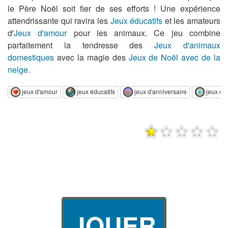
le Père Noël soit fier de ses efforts ! Une expérience
attendrissante qui ravira les
Jeux éducatifs
et les amateurs
d'
Jeux d'amour
pour les animaux. Ce jeu combine
parfaitement la tendresse des
Jeux d'animaux
domestiques
avec la magie des
Jeux de Noël avec de la
neige
.
jeux d'amour
jeux éducatifs
jeux d'anniversaire
jeux de
JOUER