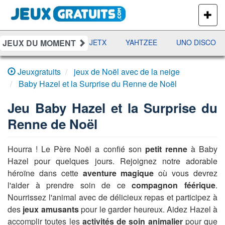
PLUS
DE
JEUX
JEUX DU MOMENT
DAMES
RAMI
JETX
YAHTZEE
UNO DISCO
Jeuxgratuits
jeux de Noël avec de la neige
Baby Hazel et la Surprise du Renne de Noël
Jeu
Baby Hazel et la Surprise du
Renne de Noël
Hourra ! Le Père Noël a confié son
petit renne
à Baby
Hazel pour quelques jours. Rejoignez notre adorable
héroïne dans cette
aventure magique
où vous devrez
l'aider à prendre soin de ce
compagnon féérique
.
Nourrissez l'animal avec de délicieux repas et participez à
des
jeux amusants
pour le garder heureux. Aidez Hazel à
accomplir toutes les
activités de soin animalier
pour que