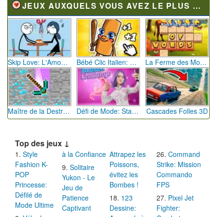
JEUX AUXQUELS VOUS AVEZ LE PLUS JOUÉ
Skip Love: L'Amour en Péril
Bébé Clic Italien: La Folie des Petits Bambins
La Ferme des Mots - Cultivez votre Vocabulaire
Maître de la Destruction: Fusion de Pioches
Défi de Mode: Star du Podium
Cascades Folles 3D
Top des jeux ↓
Style
à la Confiance
Attrapez les
Command
Fashion K-
Poissons,
Strike: Mission
Solitaire
POP
évitez les
Commando
Yukon - Le
Princesse:
Bombes !
FPS
Jeu de
Défilé de
Patience
123
Pixel Jet
Mode Ultime
Captivant
Dessine:
Fighter: