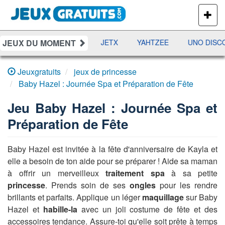
PLUS
DE
JEUX
JEUX DU MOMENT
DAMES
RAMI
JETX
YAHTZEE
UNO DISCO
Jeuxgratuits
jeux de princesse
Baby Hazel : Journée Spa et Préparation de Fête
Jeu
Baby Hazel : Journée Spa et
Préparation de Fête
Baby Hazel est invitée à la fête d'anniversaire de Kayla et
elle a besoin de ton aide pour se préparer ! Aide sa maman
à offrir un merveilleux
traitement spa
à sa petite
princesse
. Prends soin de ses
ongles
pour les rendre
brillants et parfaits. Applique un léger
maquillage
sur Baby
Hazel et
habille-la
avec un joli costume de fête et des
accessoires tendance. Assure-toi qu'elle soit prête à temps