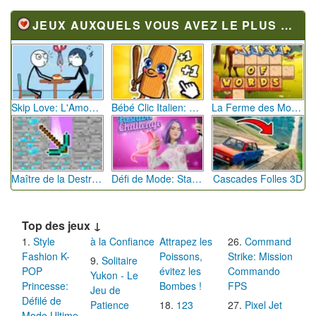
JEUX AUXQUELS VOUS AVEZ LE PLUS JOUÉ
Skip Love: L'Amour en Péril
Bébé Clic Italien: La Folie des Petits Bambins
La Ferme des Mots - Cultivez votre Vocabulaire
Maître de la Destruction: Fusion de Pioches
Défi de Mode: Star du Podium
Cascades Folles 3D
Top des jeux ↓
Style
à la Confiance
Attrapez les
Command
Fashion K-
Poissons,
Strike: Mission
Solitaire
POP
évitez les
Commando
Yukon - Le
Princesse:
Bombes !
FPS
Jeu de
Défilé de
Patience
123
Pixel Jet
Mode Ultime