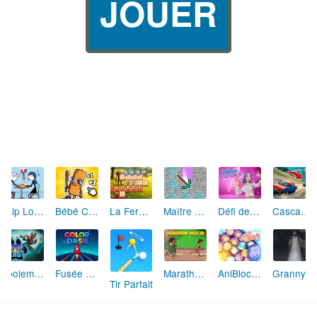
JOUER
Skip Love: L'Amour en Péril
Bébé Clic Italien: La Folie des Petits Bambins
La Ferme des Mots - Cultivez votre Vocabulaire
Maître de la Destruction: Fusion de Pioches
Défi de Mode: Star du Podium
Cascades Folles 3D
Aboiement Stellaire : Aventure Canine
Fusée Chromatique: La Course des Couleurs
Marathon Champion io
AniBlocos: Connecte les Animaux Mignons!
Granny Revient 3D : Destin Maléfique
Tir Parfait