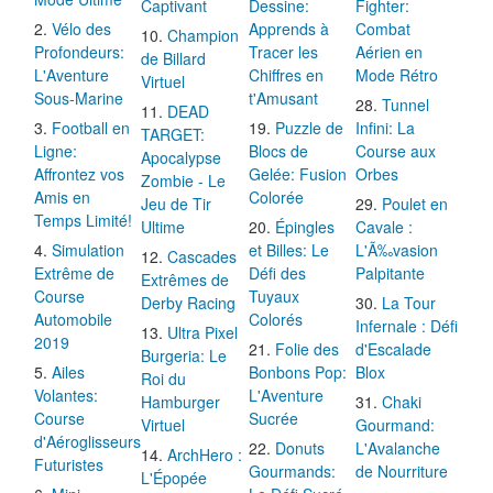
Captivant
Dessine:
Fighter:
Vélo des
Apprends à
Combat
Champion
Profondeurs:
Tracer les
Aérien en
de Billard
L'Aventure
Chiffres en
Mode Rétro
Virtuel
Sous-Marine
t'Amusant
Tunnel
DEAD
Football en
Puzzle de
Infini: La
TARGET:
Ligne:
Blocs de
Course aux
Apocalypse
Affrontez vos
Gelée: Fusion
Orbes
Zombie - Le
Amis en
Colorée
Jeu de Tir
Poulet en
Temps Limité!
Ultime
Épingles
Cavale :
Simulation
et Billes: Le
L'Ã‰vasion
Cascades
Extrême de
Défi des
Palpitante
Extrêmes de
Course
Tuyaux
Derby Racing
La Tour
Automobile
Colorés
Infernale : Défi
Ultra Pixel
2019
Folie des
d'Escalade
Burgeria: Le
Ailes
Bonbons Pop:
Blox
Roi du
Volantes:
L'Aventure
Hamburger
Chaki
Course
Sucrée
Virtuel
Gourmand:
d'Aéroglisseurs
Donuts
L'Avalanche
ArchHero :
Futuristes
Gourmands:
de Nourriture
L'Épopée