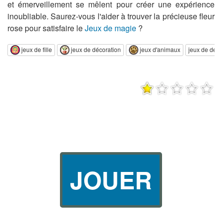
et émerveillement se mêlent pour créer une expérience
inoubliable. Saurez-vous l'aider à trouver la précieuse fleur
rose pour satisfaire le
Jeux de magie
?
jeux de fille
jeux de décoration
jeux d'animaux
jeux de des
JOUER