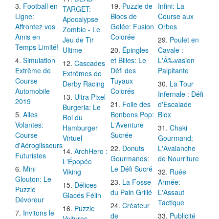
Football en
Puzzle de
Infini: La
TARGET:
Ligne:
Blocs de
Course aux
Apocalypse
Affrontez vos
Gelée: Fusion
Orbes
Zombie - Le
Amis en
Colorée
Jeu de Tir
Poulet en
Temps Limité!
Ultime
Épingles
Cavale :
Simulation
et Billes: Le
L'Ã‰vasion
Cascades
Extrême de
Défi des
Palpitante
Extrêmes de
Course
Tuyaux
Derby Racing
La Tour
Automobile
Colorés
Infernale : Défi
Ultra Pixel
2019
Folie des
d'Escalade
Burgeria: Le
Ailes
Bonbons Pop:
Blox
Roi du
Volantes:
L'Aventure
Hamburger
Chaki
Course
Sucrée
Virtuel
Gourmand:
d'Aéroglisseurs
Donuts
L'Avalanche
ArchHero :
Futuristes
Gourmands:
de Nourriture
L'Épopée
Mini
Le Défi Sucré
Viking
Ruée
Glouton: Le
La Fosse
Armée:
Délices
Puzzle
du Pain Grillé
L'Assaut
Glacés Félin
Dévoreur
Tactique
Créateur
Puzzle
Invitons le
de
Publicité
Voitures