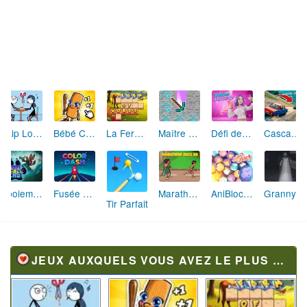
Skip Love: L'Amour en Péril
Bébé Clic Italien: La Folie des Petits Bambins
La Ferme des Mots - Cultivez votre Vocabulaire
Maître de la Destruction: Fusion de Pioches
Défi de Mode: Star du Podium
Cascades Folles 3D
Aboiement Stellaire : Aventure Canine
Fusée Chromatique: La Course des Couleurs
Marathon Champion io
AniBlocos: Connecte les Animaux Mignons!
Granny Revient 3D : Destin Maléfique
Tir Parfait
JEUX AUXQUELS VOUS AVEZ LE PLUS JOUÉ