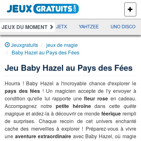
PLUS
DE
JEUX
JEUX DU MOMENT
DAMES
RAMI
JETX
YAHTZEE
UNO DISCO
Jeuxgratuits
jeux de magie
Baby Hazel au Pays des Fées
Jeu
Baby Hazel au Pays des Fées
Hourra ! Baby Hazel a l'incroyable chance d'explorer le
pays des fées
! Un magicien accepte de l'y envoyer à
condition qu'elle lui rapporte une
fleur rose
en cadeau.
Accompagnez notre
petite héroïne
dans cette
quête
magique
et aidez-la à découvrir ce monde
féerique
rempli
de surprises. Chaque recoin de cet univers enchanté
cache des merveilles à explorer ! Préparez-vous à vivre
une
aventure extraordinaire
avec Baby Hazel, où magie