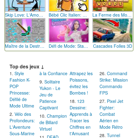
Skip Love: L'Amour en Péril
Bébé Clic Italien: La Folie des Petits Bambins
La Ferme des Mots - Cultivez votre Vocabulaire
Maître de la Destruction: Fusion de Pioches
Défi de Mode: Star du Podium
Cascades Folles 3D
Top des jeux ↓
Style
à la Confiance
Attrapez les
Command
Fashion K-
Poissons,
Strike: Mission
Solitaire
POP
évitez les
Commando
Yukon - Le
Princesse:
Bombes !
FPS
Jeu de
Défilé de
Patience
123
Pixel Jet
Mode Ultime
Captivant
Dessine:
Fighter:
Vélo des
Apprends à
Combat
Champion
Profondeurs:
Tracer les
Aérien en
de Billard
L'Aventure
Chiffres en
Mode Rétro
Virtuel
Sous-Marine
t'Amusant
Tunnel
DEAD