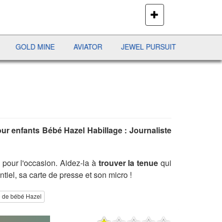
PLUS
DE
JEUX
OLD MINE
AVIATOR
JEWEL PURSUIT
SHERIFF POK
our enfants Bébé Hazel Habillage : Journaliste
e pour l'occasion. Aidez-la à
trouver la tenue
qui
ntiel, sa carte de presse et son micro !
e de bébé Hazel