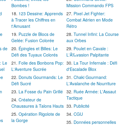
Bombes !
Mission Commando FPS
d
123 Dessine: Apprends
Pixel Jet Fighter:
à Tracer les Chiffres en
Combat Aérien en Mode
t'Amusant
Rétro
Le
Puzzle de Blocs de
Tunnel Infini: La Course
Gelée: Fusion Colorée
aux Orbes
s de
Épingles et Billes: Le
Poulet en Cavale :
Défi des Tuyaux Colorés
L'Ã‰vasion Palpitante
: Le
Folie des Bonbons Pop:
La Tour Infernale : Défi
uel
L'Aventure Sucrée
d'Escalade Blox
ée
Donuts Gourmands: Le
Chaki Gourmand:
Défi Sucré
L'Avalanche de Nourriture
in
La Fosse du Pain Grillé
Ruée Armée: L'Assaut
Tactique
Créateur de
Chaussures à Talons Hauts
Publicité
Opération Rigolote de
CGU
es
la Gorge
Données personnelles