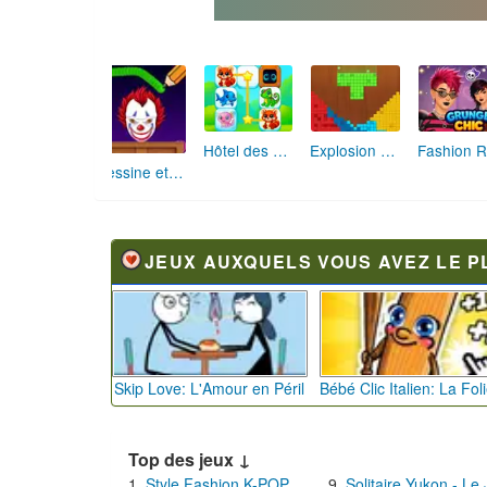
Hôtel des Animaux de Rêve
Explosion de Blocs de Sable
Dessine et Écrase : Le Jeu des Monstres
JEUX AUXQUELS VOUS AVEZ LE P
Skip Love: L'Amour en Péril
Top des jeux ↓
Style Fashion K-POP
Solitaire Yukon - Le