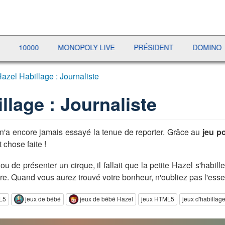
10000
MONOPOLY LIVE
PRÉSIDENT
DOMINO
G
azel Habillage : Journaliste
llage : Journaliste
n'a encore jamais essayé la tenue de reporter. Grâce au
jeu p
 chose faite !
u de présenter un cirque, il fallait que la petite Hazel s'habill
ffure. Quand vous aurez trouvé votre bonheur, n'oubliez pas l'esse
L5
jeux de bébé
jeux de bébé Hazel
jeux HTML5
jeux d'habillag