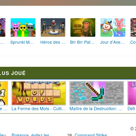
Fashion Rebelle: Style Grunge Chic
Sprunki Monster: Rythmes Musicaux Monstres
Héros des Terres Hostiles
Brr Brr Patapim: Le Défi Parkour Délirant
Jour d'Aventure: Puzzles en Plein Air
LUS JOUÉ
Bébé Clic Italien: La Folie des Petits Bambins
La Ferme des Mots - Cultivez votre Vocabulaire
Maître de la Destruction: Fusion de Pioches
© 
 Jeu
Poissons, évitez les
Command Strike: