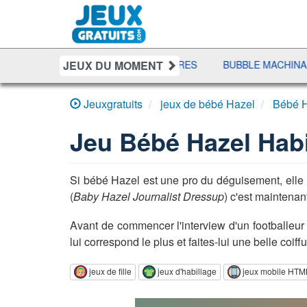
JEUX DU MOMENT
I MAHJONG
RÉCRÉ À LETTRES
BUBBLE MACHINA
Jeuxgratuits
jeux de bébé Hazel
Bébé H
Jeu
Bébé Hazel Habi
Si bébé Hazel est une pro du déguisement, elle 
(
Baby Hazel Journalist Dressup
) c'est maintenant
Avant de commencer l'interview d'un footballeur o
lui correspond le plus et faites-lui une belle coi
jeux de fille
jeux d'habillage
jeux mobile HTM