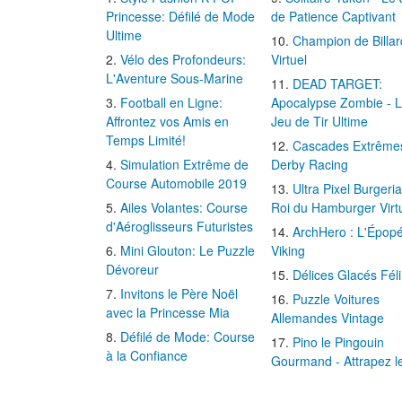
Princesse: Défilé de Mode
de Patience Captivant
Ultime
Champion de Billar
Vélo des Profondeurs:
Virtuel
L'Aventure Sous-Marine
DEAD TARGET:
Football en Ligne:
Apocalypse Zombie - 
Affrontez vos Amis en
Jeu de Tir Ultime
Temps Limité!
Cascades Extrême
Simulation Extrême de
Derby Racing
Course Automobile 2019
Ultra Pixel Burgeria
Ailes Volantes: Course
Roi du Hamburger Virt
d'Aéroglisseurs Futuristes
ArchHero : L'Épop
Mini Glouton: Le Puzzle
Viking
Dévoreur
Délices Glacés Fél
Invitons le Père Noël
Puzzle Voitures
avec la Princesse Mia
Allemandes Vintage
Défilé de Mode: Course
Pino le Pingouin
à la Confiance
Gourmand - Attrapez l