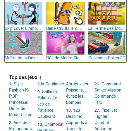
Skip Love: L'Amour en Péril
Bébé Clic Italien: La Folie des Petits Bambins
La Ferme des Mots - Cultivez votre Vocabulaire
Maître de la Destruction: Fusion de Pioches
Défi de Mode: Star du Podium
Cascades Folles 3D
Top des jeux ↓
Style
à la Confiance
Attrapez les
Command
Fashion K-
Poissons,
Strike: Mission
Solitaire
POP
évitez les
Commando
Yukon - Le
Princesse:
Bombes !
FPS
Jeu de
Défilé de
Patience
123
Pixel Jet
Mode Ultime
Captivant
Dessine:
Fighter:
Vélo des
Apprends à
Combat
Champion
Profondeurs:
Tracer les
Aérien en
de Billard