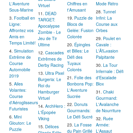
L'Aventure
Chiffres en
Mode Rétro
Virtuel
Sous-Marine
t'Amusant
Tunnel
DEAD
Football en
Puzzle de
Infini: La
TARGET:
Ligne:
Blocs de
Course aux
Apocalypse
Affrontez vos
Gelée: Fusion
Orbes
Zombie - Le
Amis en
Colorée
Jeu de Tir
Poulet en
Temps Limité!
Ultime
Épingles
Cavale :
Simulation
et Billes: Le
L'Ã‰vasion
Cascades
Extrême de
Défi des
Palpitante
Extrêmes de
Course
Tuyaux
Derby Racing
La Tour
Automobile
Colorés
Infernale : Défi
Ultra Pixel
2019
Folie des
d'Escalade
Burgeria: Le
Ailes
Bonbons Pop:
Blox
Roi du
Volantes:
L'Aventure
Hamburger
Chaki
Course
Sucrée
Virtuel
Gourmand:
d'Aéroglisseurs
Donuts
L'Avalanche
ArchHero :
Futuristes
Gourmands:
de Nourriture
L'Épopée
Mini
Le Défi Sucré
Viking
Ruée
Glouton: Le
La Fosse
Armée:
Délices
Puzzle
du Pain Grillé
L'Assaut
Glacés Félin