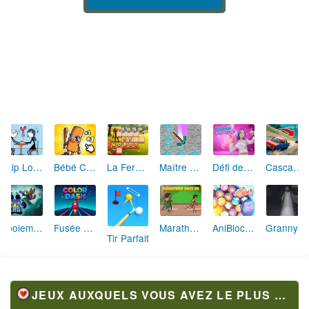
Skip Love: L'Amour en Péril
Bébé Clic Italien: La Folie des Petits Bambins
La Ferme des Mots - Cultivez votre Vocabulaire
Maître de la Destruction: Fusion de Pioches
Défi de Mode: Star du Podium
Cascades Folles 3D
Aboiement Stellaire : Aventure Canine
Fusée Chromatique: La Course des Couleurs
Marathon Champion io
AniBlocos: Connecte les Animaux Mignons!
Granny Revient 3D : Destin Maléfique
Tir Parfait
JEUX AUXQUELS VOUS AVEZ LE PLUS JOUÉ