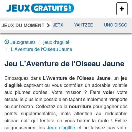
PLUS
DE
JEUX
JEUX DU MOMENT
DAMES
RAMI
JETX
YAHTZEE
UNO DISCO
Jeuxgratuits
jeux d'agilité
L'Aventure de l'Oiseau Jaune
Jeu
L'Aventure de l'Oiseau Jaune
Embarquez dans
L'Aventure de l'Oiseau Jaune
, un
jeu
d'agilité
captivant où vous contrôlez un adorable volatile
aux plumes dorées. Votre mission ? Faire
voler
votre
oiseau le plus loin possible en tapant simplement n'importe
où sur l'écran. Collectez de la
nourriture
pour gagner des
points supplémentaires, mais attention au redoutable
oiseau noir qui tentera de vous barrer la route ! Évitez
soigneusement les
Jeux d'agilité
et ne laissez pas votre