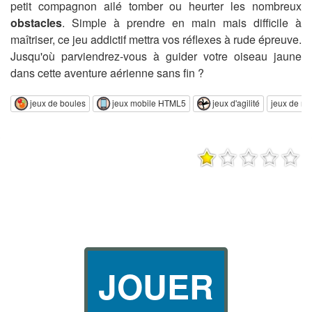
petit compagnon ailé tomber ou heurter les nombreux
obstacles
. Simple à prendre en main mais difficile à
maîtriser, ce jeu addictif mettra vos réflexes à rude épreuve.
Jusqu'où parviendrez-vous à guider votre oiseau jaune
dans cette aventure aérienne sans fin ?
jeux de boules
jeux mobile HTML5
jeux d'agilité
jeux de rap
JOUER