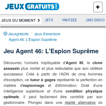
PLUS
DE
JEUX
JEUX DU MOMENT
DAMES
RAMI
JETX
YAHTZEE
UNO DISCO
Jeuxgratuits
jeux d'aventure
Agent 46: L'Espion Suprême
Jeu
Agent 46: L'Espion Suprême
Découvrez l'univers impitoyable d'
Agent 46
, le
clone
assassin
plus mortel et plus redoutable que son célèbre
successeur. Créé à partir de l'ADN de cinq hommes
d'exception, ce
tueur à gages
représente la perfection en
matière d'
espionnage
et d'élimination. Doté d'une
intelligence supérieure
et d'une
condition physique
optimale
, il peut facilement être contrôlé par son
gestionnaire. Plongez dans une
réalité alternative
où