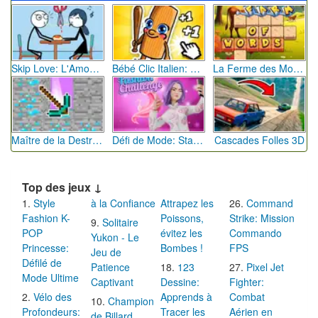
Skip Love: L'Amour en Péril
Bébé Clic Italien: La Folie des Petits Bambins
La Ferme des Mots - Cultivez votre Vocabulaire
Maître de la Destruction: Fusion de Pioches
Défi de Mode: Star du Podium
Cascades Folles 3D
Top des jeux ↓
Style
à la Confiance
Attrapez les
Command
Fashion K-
Poissons,
Strike: Mission
Solitaire
POP
évitez les
Commando
Yukon - Le
Princesse:
Bombes !
FPS
Jeu de
Défilé de
Patience
123
Pixel Jet
Mode Ultime
Captivant
Dessine:
Fighter:
Vélo des
Apprends à
Combat
Champion
Profondeurs:
Tracer les
Aérien en
de Billard