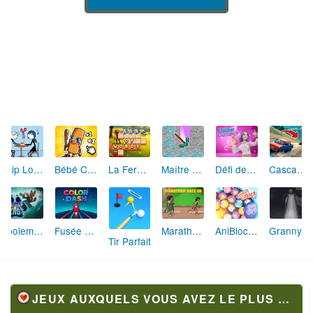
Skip Love: L'Amour en Péril
Bébé Clic Italien: La Folie des Petits Bambins
La Ferme des Mots - Cultivez votre Vocabulaire
Maître de la Destruction: Fusion de Pioches
Défi de Mode: Star du Podium
Cascades Folles 3D
Aboiement Stellaire : Aventure Canine
Fusée Chromatique: La Course des Couleurs
Marathon Champion io
AniBlocos: Connecte les Animaux Mignons!
Granny Revient 3D : Destin Maléfique
Tir Parfait
JEUX AUXQUELS VOUS AVEZ LE PLUS JOUÉ