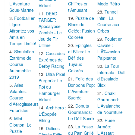
L'Aventure
Chiffres en
Mode Rétro
Virtuel
Sous-Marine
t'Amusant
Tunnel
DEAD
Football en
Puzzle de
Infini: La
TARGET:
Ligne:
Blocs de
Course aux
Apocalypse
Affrontez vos
Gelée: Fusion
Orbes
Zombie - Le
Amis en
Colorée
Jeu de Tir
Poulet en
Temps Limité!
Ultime
Épingles
Cavale :
Simulation
et Billes: Le
L'Ã‰vasion
Cascades
Extrême de
Défi des
Palpitante
Extrêmes de
Course
Tuyaux
Derby Racing
La Tour
Automobile
Colorés
Infernale : Défi
Ultra Pixel
2019
Folie des
d'Escalade
Burgeria: Le
Ailes
Bonbons Pop:
Blox
Roi du
Volantes:
L'Aventure
Hamburger
Chaki
Course
Sucrée
Virtuel
Gourmand:
d'Aéroglisseurs
Donuts
L'Avalanche
ArchHero :
Futuristes
Gourmands:
de Nourriture
L'Épopée
Mini
Le Défi Sucré
Viking
Ruée
Glouton: Le
La Fosse
Armée:
Délices
Puzzle
du Pain Grillé
L'Assaut
Glacés Félin