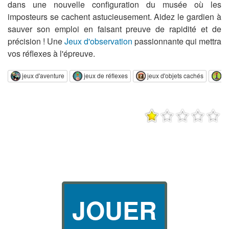
dans une nouvelle configuration du musée où les
imposteurs se cachent astucieusement. Aidez le gardien à
sauver son emploi en faisant preuve de rapidité et de
précision ! Une
Jeux d'observation
passionnante qui mettra
vos réflexes à l'épreuve.
jeux d'aventure
jeux de réflexes
jeux d'objets cachés
je
JOUER