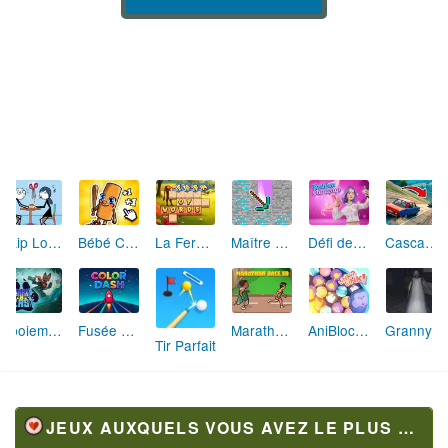
Skip Love: L'Amour en Péril
Bébé Clic Italien: La Folie des Petits Bambins
La Ferme des Mots - Cultivez votre Vocabulaire
Maître de la Destruction: Fusion de Pioches
Défi de Mode: Star du Podium
Cascades Folles 3D
Aboiement Stellaire : Aventure Canine
Fusée Chromatique: La Course des Couleurs
Marathon Champion io
AniBlocos: Connecte les Animaux Mignons!
Granny Revient 3D : Destin Maléfique
Tir Parfait
JEUX AUXQUELS VOUS AVEZ LE PLUS JOUÉ