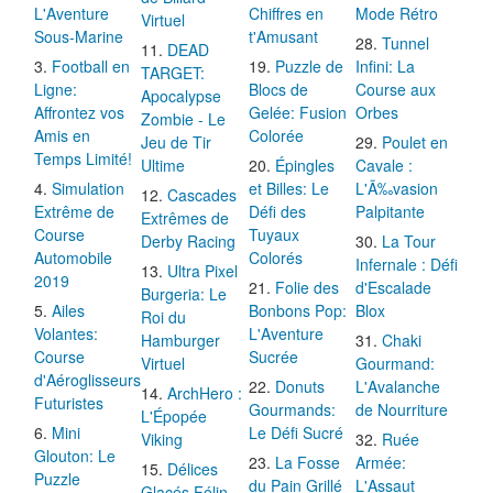
L'Aventure
Chiffres en
Mode Rétro
Virtuel
Sous-Marine
t'Amusant
Tunnel
DEAD
Football en
Puzzle de
Infini: La
TARGET:
Ligne:
Blocs de
Course aux
Apocalypse
Affrontez vos
Gelée: Fusion
Orbes
Zombie - Le
Amis en
Colorée
Jeu de Tir
Poulet en
Temps Limité!
Ultime
Épingles
Cavale :
Simulation
et Billes: Le
L'Ã‰vasion
Cascades
Extrême de
Défi des
Palpitante
Extrêmes de
Course
Tuyaux
Derby Racing
La Tour
Automobile
Colorés
Infernale : Défi
Ultra Pixel
2019
Folie des
d'Escalade
Burgeria: Le
Ailes
Bonbons Pop:
Blox
Roi du
Volantes:
L'Aventure
Hamburger
Chaki
Course
Sucrée
Virtuel
Gourmand:
d'Aéroglisseurs
Donuts
L'Avalanche
ArchHero :
Futuristes
Gourmands:
de Nourriture
L'Épopée
Mini
Le Défi Sucré
Viking
Ruée
Glouton: Le
La Fosse
Armée:
Délices
Puzzle
du Pain Grillé
L'Assaut
Glacés Félin