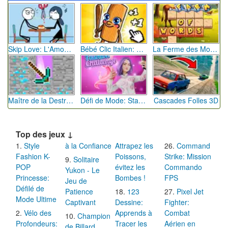
Skip Love: L'Amour en Péril
Bébé Clic Italien: La Folie des Petits Bambins
La Ferme des Mots - Cultivez votre Vocabulaire
Maître de la Destruction: Fusion de Pioches
Défi de Mode: Star du Podium
Cascades Folles 3D
Top des jeux ↓
Style
à la Confiance
Attrapez les
Command
Fashion K-
Poissons,
Strike: Mission
Solitaire
POP
évitez les
Commando
Yukon - Le
Princesse:
Bombes !
FPS
Jeu de
Défilé de
Patience
123
Pixel Jet
Mode Ultime
Captivant
Dessine:
Fighter:
Vélo des
Apprends à
Combat
Champion
Profondeurs:
Tracer les
Aérien en
de Billard