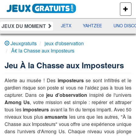
PLUS
DE
JEUX
JEUX DU MOMENT
DAMES
RAMI
JETX
YAHTZEE
UNO DISCO
Jeuxgratuits
jeux d'observation
Ã€ la Chasse aux Imposteurs
Jeu
À la Chasse aux Imposteurs
Alerte au musée ! Des
imposteurs
se sont infiltrés et le
gardien risque son poste si vous ne l'aidez pas à tous les
capturer. Dans ce
jeu d'observation
inspiré de l'univers
Among Us
, votre mission est simple : repérer et attraper
tous les
imposteurs
avant la fin du temps imparti. Avec 50
niveaux tous plus
amusants
les uns que les autres, "À la
Chasse aux Imposteurs" vous offre une expérience unique
dans l'univers d'Among Us. Chaque niveau vous plonge