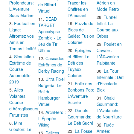
Profondeurs:
Tracer les
Aérien en
de Billard
L'Aventure
Chiffres en
Mode Rétro
Virtuel
Sous-Marine
t'Amusant
Tunnel
DEAD
Football en
Puzzle de
Infini: La
TARGET:
Ligne:
Blocs de
Course aux
Apocalypse
Affrontez vos
Gelée: Fusion
Orbes
Zombie - Le
Amis en
Colorée
Jeu de Tir
Poulet en
Temps Limité!
Ultime
Épingles
Cavale :
Simulation
et Billes: Le
L'Ã‰vasion
Cascades
Extrême de
Défi des
Palpitante
Extrêmes de
Course
Tuyaux
Derby Racing
La Tour
Automobile
Colorés
Infernale : Défi
Ultra Pixel
2019
Folie des
d'Escalade
Burgeria: Le
Ailes
Bonbons Pop:
Blox
Roi du
Volantes:
L'Aventure
Hamburger
Chaki
Course
Sucrée
Virtuel
Gourmand:
d'Aéroglisseurs
Donuts
L'Avalanche
ArchHero :
Futuristes
Gourmands:
de Nourriture
L'Épopée
Mini
Le Défi Sucré
Viking
Ruée
Glouton: Le
La Fosse
Armée:
Délices