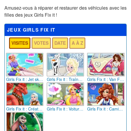
Amusez-vous à réparer et restaurer des véhicules avec les
filles des jeux Girls Fix it !
JEUX GIRLS FIX IT
VISITES
VOTES
DATE
A À Z
Girls Fix it : Jet ski d'Amanda
Girls Fix it : Traîneau d'Elsa
Girls Fix it : Van Festival de musique
Girls Fix it : Créature magique
Girls Fix it : Voiture de Gwen
Girls Fix it : Camion glace de Jessie