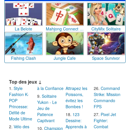
La Belote
Mahjong Connect Gold
CityMix Solitaire
Fishing Clash
Jungle Cafe
Space Survivor
Top des jeux ↓
Style
à la Confiance
Attrapez les
Command
Fashion K-
Poissons,
Strike: Mission
Solitaire
POP
évitez les
Commando
Yukon - Le
Princesse:
Bombes !
FPS
Jeu de
Défilé de
Patience
123
Pixel Jet
Mode Ultime
Captivant
Dessine:
Fighter:
Vélo des
Apprends à
Combat
Champion