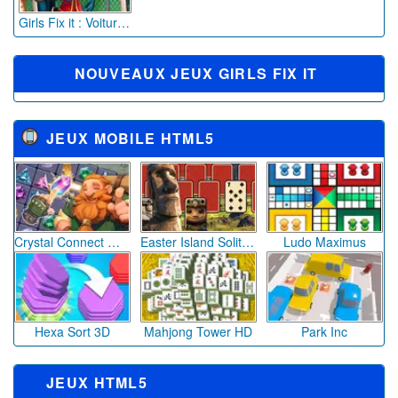
Girls Fix it : Voiture de Judy Hopps
NOUVEAUX JEUX GIRLS FIX IT
JEUX MOBILE HTML5
Crystal Connect Mahjong
Easter Island Solitaire
Ludo Maximus
Hexa Sort 3D
Mahjong Tower HD
Park Inc
JEUX HTML5