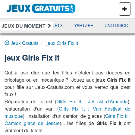
PLUS
DE
JEUX
JEUX DU MOMENT
DAMES
RAMI
JETX
YAHTZEE
UNO DISCO
Jeux Gratuits
jeux Girls Fix it
jeux Girls Fix it
Qui a osé dire que les filles n'étaient pas douées en
bricolage ou en mécanique ?! Jouez aux
jeux Girls Fix it
pour fille sur Jeux-Gratuits.com et vous verrez que c'est
faux !
Réparation de jet-ski (
Girls Fix it : Jet ski d'Amanda
),
restauration d'un van (
Girls Fix it : Van Festival de
musique
), installation d'un camion de glaces (
Girls Fix it :
Camion glace de Jessie
)... les filles de
Girls Fix it
ont
vraiment du talent.