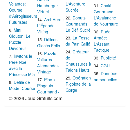
Volantes:
L'Aventure
Hamburger
Chaki
Course
Sucrée
Virtuel
Gourmand:
d'Aéroglisseurs
Donuts
L'Avalanche
ArchHero :
Futuristes
Gourmands:
de Nourriture
L'Épopée
Mini
Le Défi Sucré
Viking
Ruée
Glouton: Le
La Fosse
Armée:
Délices
Puzzle
du Pain Grillé
L'Assaut
Glacés Félin
Dévoreur
Tactique
Créateur
Puzzle
Invitons le
de
Publicité
Voitures
Père Noël
Chaussures à
Allemandes
CGU
avec la
Talons Hauts
Vintage
Données
Princesse Mia
Opération
Pino le
personnelles
Défilé de
Rigolote de la
Pingouin
Mode: Course
Gorge
Gourmand -
© 2026 Jeux-Gratuits.com