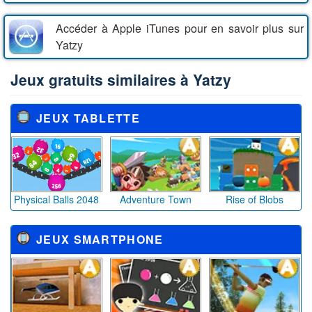
Accéder à Apple iTunes pour en savoir plus sur
Yatzy
Jeux gratuits similaires à Yatzy
JEUX TABLETTE
Physical Balls 2048
Adventure Town
Rise of Blobs
JEUX SMARTPHONE