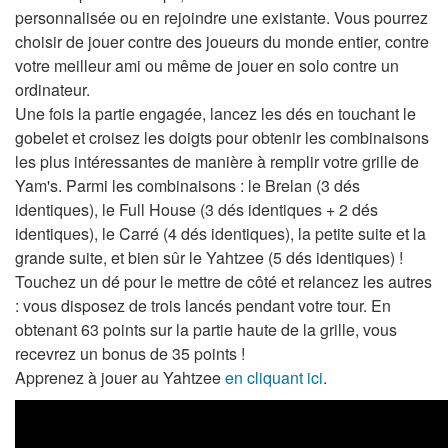
personnalisée ou en rejoindre une existante. Vous pourrez
choisir de jouer contre des joueurs du monde entier, contre
votre meilleur ami ou même de jouer en solo contre un
ordinateur.
Une fois la partie engagée, lancez les dés en touchant le
gobelet et croisez les doigts pour obtenir les combinaisons
les plus intéressantes de manière à remplir votre grille de
Yam's. Parmi les combinaisons : le Brelan (3 dés
identiques), le Full House (3 dés identiques + 2 dés
identiques), le Carré (4 dés identiques), la petite suite et la
grande suite, et bien sûr le Yahtzee (5 dés identiques) !
Touchez un dé pour le mettre de côté et relancez les autres
: vous disposez de trois lancés pendant votre tour. En
obtenant 63 points sur la partie haute de la grille, vous
recevrez un bonus de 35 points !
Apprenez à jouer au Yahtzee
en cliquant ici
.