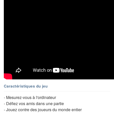
Caractéristiques du jeu
- Mesurez-vous à l'ordinateur
- Défiez vos amis dans une partie
- Jouez contre des joueurs du monde entier