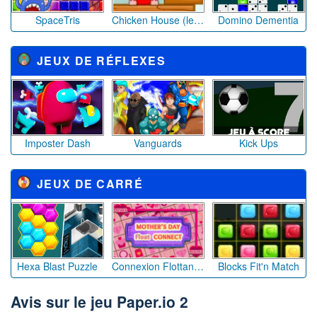
SpaceTris
Chicken House (level pack)
Domino Dementia
JEUX DE RÉFLEXES
Imposter Dash
Vanguards
Kick Ups
JEUX DE CARRÉ
Hexa Blast Puzzle
Connexion Flottante Fête des Mères
Blocks Fit'n Match
Avis sur le jeu Paper.io 2