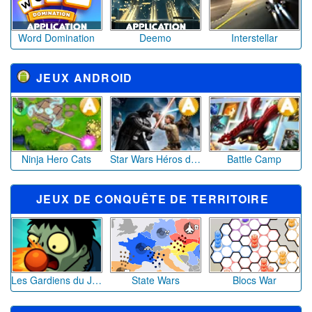
Word Domination
Deemo
Interstellar
JEUX ANDROID
Ninja Hero Cats
Star Wars Héros de la Galaxie
Battle Camp
JEUX DE CONQUÊTE DE TERRITOIRE
Les Gardiens du Jardin : Défense Florale
State Wars
Blocs War