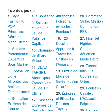
Top des jeux ↓
Style
à la Confiance
Attrapez les
Command
Fashion K-
Poissons,
Strike: Mission
Solitaire
POP
évitez les
Commando
Yukon - Le
Princesse:
Bombes !
FPS
Jeu de
Défilé de
Patience
123
Pixel Jet
Mode Ultime
Captivant
Dessine:
Fighter:
Vélo des
Apprends à
Combat
Champion
Profondeurs:
Tracer les
Aérien en
de Billard
L'Aventure
Chiffres en
Mode Rétro
Virtuel
Sous-Marine
t'Amusant
Tunnel
DEAD
Football en
Puzzle de
Infini: La
TARGET:
Ligne:
Blocs de
Course aux
Apocalypse
Affrontez vos
Gelée: Fusion
Orbes
Zombie - Le
Amis en
Colorée
Jeu de Tir
Poulet en
Temps Limité!
Ultime
Épingles
Cavale :
Simulation
et Billes: Le
L'Ã‰vasion
Cascades
Extrême de
Défi des
Palpitante
Extrêmes de
Course
Tuyaux
Derby Racing
La Tour