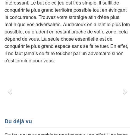
intéressant. Le but de ce jeu est très simple, il suffit de
conquérir le plus grand territoire possible tout en évinçant
la concurrence. Trouvez votre stratégie afin d'être plus
malin que vos adversaires. Audacieux en allant le plus loin
possible, ou prudent en restant proche de votre zone, cela
dépend de vous. La seule chose essentielle est de
conquérir le plus grand espace sans se faire tuer. En effet,
il ne faut jamais se faire toucher par un adversaire sinon
c'est terminé pour vous.
Précédent
Sui
Du déjà vu
Ce jeu ne vous semblera pas inconnu : en effet, il se base