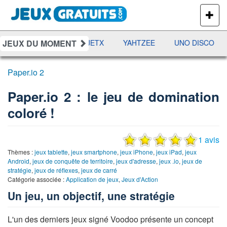
PLUS
DE
JEUX
JEUX DU MOMENT
DAMES
RAMI
JETX
YAHTZEE
UNO DISCO
Paper.io 2
Paper.io 2 : le jeu de domination
coloré !
1 avis
Thèmes :
jeux tablette
,
jeux smartphone
,
jeux iPhone
,
jeux iPad
,
jeux
Android
,
jeux de conquête de territoire
,
jeux d'adresse
,
jeux .io
,
jeux de
stratégie
,
jeux de réflexes
,
jeux de carré
Catégorie associée :
Application de jeux
,
Jeux d'Action
Un jeu, un objectif, une stratégie
L'un des derniers jeux signé Voodoo présente un concept