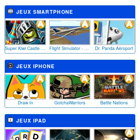
JEUX SMARTPHONE
Super Kiwi Castle Run
Flight Simulator - Fly Plane 3D
Dr. Panda Aéroport
JEUX IPHONE
Draw In
GotchaWarriors
Battle Nations
JEUX IPAD