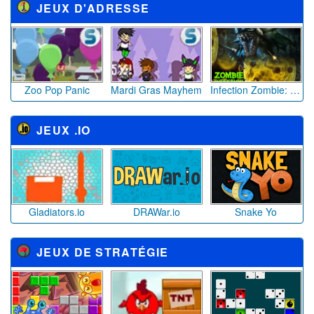
JEUX D'ADRESSE
Zoo Pop Panic
Mardi Gras Mayhem
Infection Zombie: L'Invasion Nocturne
JEUX .IO
Gladiators.io
DRAWar.io
Snake Yo
JEUX DE STRATÉGIE