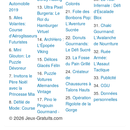
Automobile
Colorés
Infernale : Défi
Ultra Pixel
2019
Folie des
d'Escalade
Burgeria: Le
Ailes
Bonbons Pop:
Blox
Roi du
Volantes:
L'Aventure
Hamburger
Chaki
Course
Sucrée
Virtuel
Gourmand:
d'Aéroglisseurs
Donuts
L'Avalanche
ArchHero :
Futuristes
Gourmands:
de Nourriture
L'Épopée
Mini
Le Défi Sucré
Viking
Ruée
Glouton: Le
La Fosse
Armée:
Délices
Puzzle
du Pain Grillé
L'Assaut
Glacés Félin
Dévoreur
Tactique
Créateur
Puzzle
Invitons le
de
Publicité
Voitures
Père Noël
Chaussures à
Allemandes
CGU
avec la
Talons Hauts
Vintage
Données
Princesse Mia
Opération
Pino le
personnelles
Défilé de
Rigolote de la
Pingouin
Mode: Course
Gorge
Gourmand -
© 2026 Jeux-Gratuits.com