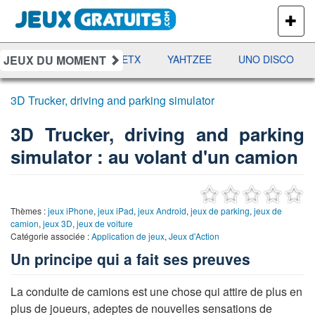
PLUS
DE
JEUX
JEUX DU MOMENT
DAMES
RAMI
JETX
YAHTZEE
UNO DISCO
3D Trucker, driving and parking simulator
3D Trucker, driving and parking
simulator : au volant d'un camion
Thèmes :
jeux iPhone
,
jeux iPad
,
jeux Android
,
jeux de parking
,
jeux de
camion
,
jeux 3D
,
jeux de voiture
Catégorie associée :
Application de jeux
,
Jeux d'Action
Un principe qui a fait ses preuves
La conduite de camions est une chose qui attire de plus en
plus de joueurs, adeptes de nouvelles sensations de