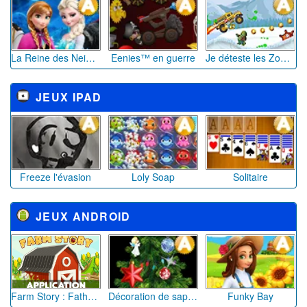
La Reine des Neiges
Eenies™ en guerre
Je déteste les Zombies ™
JEUX IPAD
Freeze l'évasion
Loly Soap
Solitaire
JEUX ANDROID
Farm Story : Father's Day
Décoration de sapin de Noël
Funky Bay