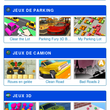
JEUX DE PARKING
Clear the Lot
Parking Fury 3D Beach City
My Parking Lot
JEUX DE CAMION
Roues en gelée
Clean Road
Bad Roads 2
JEUX 3D