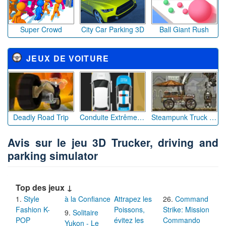
Super Crowd
City Car Parking 3D
Ball Giant Rush
JEUX DE VOITURE
Deadly Road Trip
Conduite Extrême sur Autoroute 2D
Steampunk Truck Race
Avis sur le jeu 3D Trucker, driving and
parking simulator
Top des jeux ↓
Style
à la Confiance
Attrapez les
Command
Fashion K-
Poissons,
Strike: Mission
Solitaire
POP
évitez les
Commando
Yukon - Le