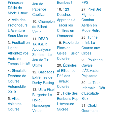
Princesse:
Bombes !
FPS
Jeu de
Défilé de
Patience
123
Pixel Jet
Mode Ultime
Captivant
Dessine:
Fighter:
Vélo des
Apprends à
Combat
Champion
Profondeurs:
Tracer les
Aérien en
de Billard
L'Aventure
Chiffres en
Mode Rétro
Virtuel
Sous-Marine
t'Amusant
Tunnel
DEAD
Football en
Puzzle de
Infini: La
TARGET:
Ligne:
Blocs de
Course aux
Apocalypse
Affrontez vos
Gelée: Fusion
Orbes
Zombie - Le
Amis en
Colorée
Jeu de Tir
Poulet en
Temps Limité!
Ultime
Épingles
Cavale :
Simulation
et Billes: Le
L'Ã‰vasion
Cascades
Extrême de
Défi des
Palpitante
Extrêmes de
Course
Tuyaux
Derby Racing
La Tour
Automobile
Colorés
Infernale : Défi
Ultra Pixel
2019
Folie des
d'Escalade
Burgeria: Le
Ailes
Bonbons Pop:
Blox
Roi du
Volantes:
L'Aventure
Hamburger
Chaki
Course
Sucrée
Virtuel
Gourmand: