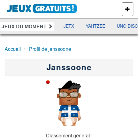
PLUS
DE
JEUX
JEUX DU MOMENT
DAMES
RAMI
JETX
YAHTZEE
UNO DISC
Accueil
Profil de janssoone
Janssoone
Classement général :