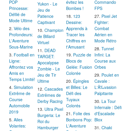
POP
évitez les
Commando
Yukon - Le
Princesse:
Bombes !
FPS
Jeu de
Défilé de
Patience
123
Pixel Jet
Mode Ultime
Captivant
Dessine:
Fighter:
Vélo des
Apprends à
Combat
Champion
Profondeurs:
Tracer les
Aérien en
de Billard
L'Aventure
Chiffres en
Mode Rétro
Virtuel
Sous-Marine
t'Amusant
Tunnel
DEAD
Football en
Puzzle de
Infini: La
TARGET:
Ligne:
Blocs de
Course aux
Apocalypse
Affrontez vos
Gelée: Fusion
Orbes
Zombie - Le
Amis en
Colorée
Jeu de Tir
Poulet en
Temps Limité!
Ultime
Épingles
Cavale :
Simulation
et Billes: Le
L'Ã‰vasion
Cascades
Extrême de
Défi des
Palpitante
Extrêmes de
Course
Tuyaux
Derby Racing
La Tour
Automobile
Colorés
Infernale : Défi
Ultra Pixel
2019
Folie des
d'Escalade
Burgeria: Le
Ailes
Bonbons Pop:
Blox
Roi du
Volantes:
L'Aventure
Hamburger
Chaki