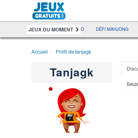
JEUX DU MOMENT
JETX
YAHTZEE
UNO DISCO
DÉFI MAHJONG
R
Accueil
Profil de tanjagk
Tanjagk
Disc
Seuls