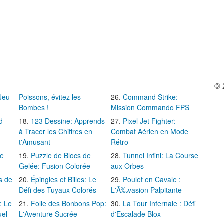
© 
 Jeu
Poissons, évitez les
Command Strike:
Bombes !
Mission Commando FPS
d
123 Dessine: Apprends
Pixel Jet Fighter:
à Tracer les Chiffres en
Combat Aérien en Mode
t'Amusant
Rétro
Le
Puzzle de Blocs de
Tunnel Infini: La Course
Gelée: Fusion Colorée
aux Orbes
s de
Épingles et Billes: Le
Poulet en Cavale :
Défi des Tuyaux Colorés
L'Ã‰vasion Palpitante
: Le
Folie des Bonbons Pop:
La Tour Infernale : Défi
uel
L'Aventure Sucrée
d'Escalade Blox