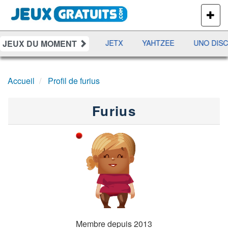
PLUS
DE
JEUX
JEUX DU MOMENT
DAMES
RAMI
JETX
YAHTZEE
UNO DISC
Accueil
Profil de furius
Furius
Membre depuis 2013