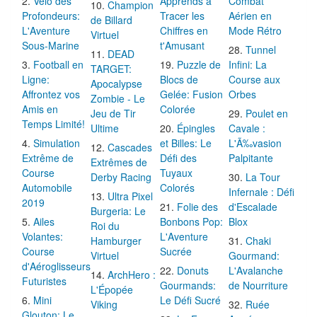
Vélo des
Apprends à
Combat
Champion
Profondeurs:
Tracer les
Aérien en
de Billard
L'Aventure
Chiffres en
Mode Rétro
Virtuel
Sous-Marine
t'Amusant
Tunnel
DEAD
Football en
Puzzle de
Infini: La
TARGET:
Ligne:
Blocs de
Course aux
Apocalypse
Affrontez vos
Gelée: Fusion
Orbes
Zombie - Le
Amis en
Colorée
Jeu de Tir
Poulet en
Temps Limité!
Ultime
Épingles
Cavale :
Simulation
et Billes: Le
L'Ã‰vasion
Cascades
Extrême de
Défi des
Palpitante
Extrêmes de
Course
Tuyaux
Derby Racing
La Tour
Automobile
Colorés
Infernale : Défi
Ultra Pixel
2019
Folie des
d'Escalade
Burgeria: Le
Ailes
Bonbons Pop:
Blox
Roi du
Volantes:
L'Aventure
Hamburger
Chaki
Course
Sucrée
Virtuel
Gourmand:
d'Aéroglisseurs
Donuts
L'Avalanche
ArchHero :
Futuristes
Gourmands:
de Nourriture
L'Épopée
Mini
Le Défi Sucré
Viking
Ruée
Glouton: Le