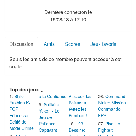
Dernière connexion le
16/08/13 à 17:10
Discussion
Amis
Scores
Jeux favoris
Seuls les amis de ce membre peuvent accéder à cet
onglet.
Top des jeux ↓
Style
à la Confiance
Attrapez les
Command
Fashion K-
Poissons,
Strike: Mission
Solitaire
POP
évitez les
Commando
Yukon - Le
Princesse:
Bombes !
FPS
Jeu de
Défilé de
Patience
123
Pixel Jet
Mode Ultime
Captivant
Dessine:
Fighter: