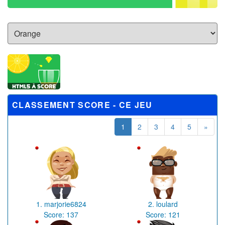
CLASSEMENT SCORE - CE JEU
1
2
3
4
5
»
1.
marjorie6824
2.
loulard
Score:
137
Score:
121