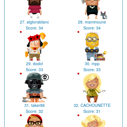
27.
aiglonsblanc
28.
maminoune
Score:
34
Score:
34
29.
dodol
30.
mpp
Score:
33
Score:
33
31.
taker86
32.
CACHOUNETTE
Score:
32
Score:
31