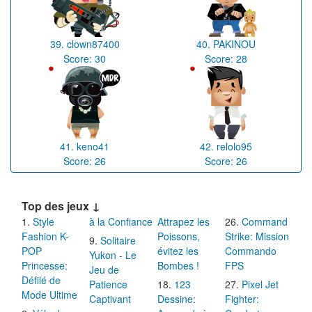
39.
clown87400
40.
PAKINOU
Score:
30
Score:
28
41.
keno41
42.
relolo95
Score:
26
Score:
26
Top des jeux ↓
Style
à la Confiance
Attrapez les
Command
Fashion K-
Poissons,
Strike: Mission
Solitaire
POP
évitez les
Commando
Yukon - Le
Princesse:
Bombes !
FPS
Jeu de
Défilé de
Patience
123
Pixel Jet
Mode Ultime
Captivant
Dessine:
Fighter: