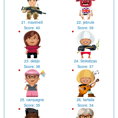
21.
maxime5
22.
jebrule
Score:
40
Score:
39
23.
debjo
24.
Sinkidizas
Score:
38
Score:
37
25.
campagne
26.
farfalla
Score:
35
Score:
34