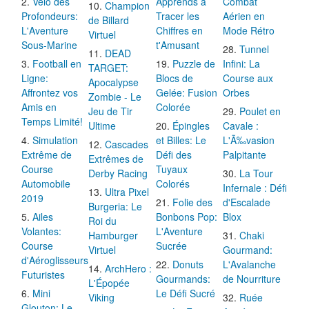
Vélo des
Apprends à
Combat
Champion
Profondeurs:
Tracer les
Aérien en
de Billard
L'Aventure
Chiffres en
Mode Rétro
Virtuel
Sous-Marine
t'Amusant
Tunnel
DEAD
Football en
Puzzle de
Infini: La
TARGET:
Ligne:
Blocs de
Course aux
Apocalypse
Affrontez vos
Gelée: Fusion
Orbes
Zombie - Le
Amis en
Colorée
Jeu de Tir
Poulet en
Temps Limité!
Ultime
Épingles
Cavale :
Simulation
et Billes: Le
L'Ã‰vasion
Cascades
Extrême de
Défi des
Palpitante
Extrêmes de
Course
Tuyaux
Derby Racing
La Tour
Automobile
Colorés
Infernale : Défi
Ultra Pixel
2019
Folie des
d'Escalade
Burgeria: Le
Ailes
Bonbons Pop:
Blox
Roi du
Volantes:
L'Aventure
Hamburger
Chaki
Course
Sucrée
Virtuel
Gourmand:
d'Aéroglisseurs
Donuts
L'Avalanche
ArchHero :
Futuristes
Gourmands:
de Nourriture
L'Épopée
Mini
Le Défi Sucré
Viking
Ruée
Glouton: Le