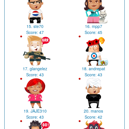
15.
ste70
16.
mpp7
Score:
47
Score:
45
17.
glangelez
18.
andrepat
Score:
43
Score:
43
19.
JAJE310
20.
manos
Score:
43
Score:
42